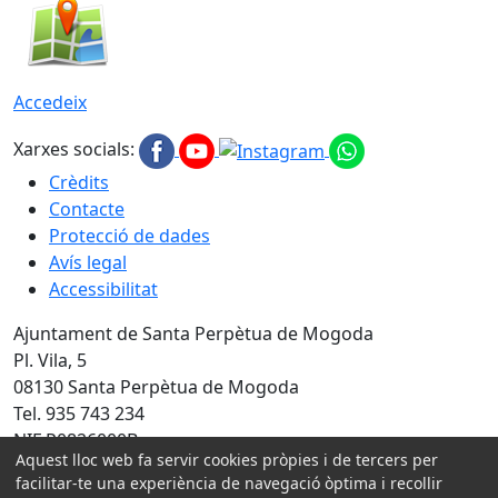
Accedeix
Xarxes socials:
Crèdits
Contacte
Protecció de dades
Avís legal
Accessibilitat
Ajuntament de Santa Perpètua de Mogoda
Pl. Vila, 5
08130 Santa Perpètua de Mogoda
Tel. 935 743 234
NIF P0826000B
Aquest lloc web fa servir cookies pròpies i de tercers per
Amb la col·laboració de:
facilitar-te una experiència de navegació òptima i recollir