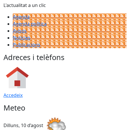
L'actualitat a un clic
Agenda
Agenda política
Avisos
Notícies
Publicacions
Adreces i telèfons
Accedeix
Meteo
Dilluns, 10 d’agost
D