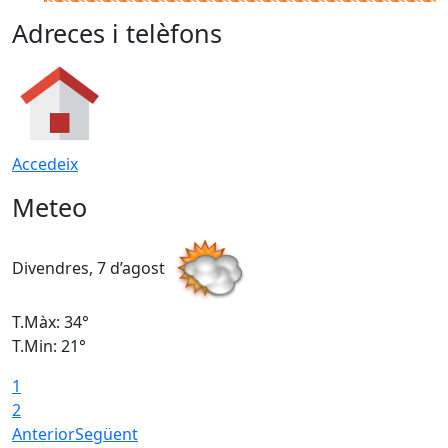
Adreces i telèfons
Accedeix
Meteo
Divendres, 7 d’agost
D
T.Màx: 34°
T
T.Min: 21°
T
1
T
2
Anterior
Següent