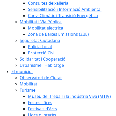
Consultes deixalleria
Sensibilització i Informació Ambiental
Canvi Climàtic i Transició Energètica
Mobilitat i Via Pública
Mobilitat elèctrica
Zona de Baixes Emissions (ZBE)
Seguretat Ciutadana
Policia Local
Protecció Civil
Solidaritat i Cooperació
Urbanisme i Habitatge
El municipi
Observatori de Ciutat
Mobilitat
Turisme
Museu del Treball i la Indústria Viva (MTIV)
Festes i fires
Festivals d'Arts
Llocs d'interès