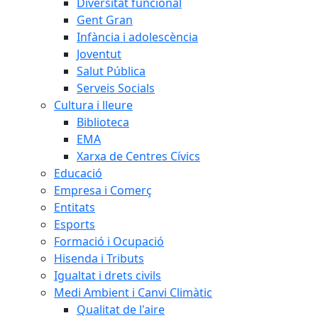
Diversitat funcional
Gent Gran
Infància i adolescència
Joventut
Salut Pública
Serveis Socials
Cultura i lleure
Biblioteca
EMA
Xarxa de Centres Cívics
Educació
Empresa i Comerç
Entitats
Esports
Formació i Ocupació
Hisenda i Tributs
Igualtat i drets civils
Medi Ambient i Canvi Climàtic
Qualitat de l'aire