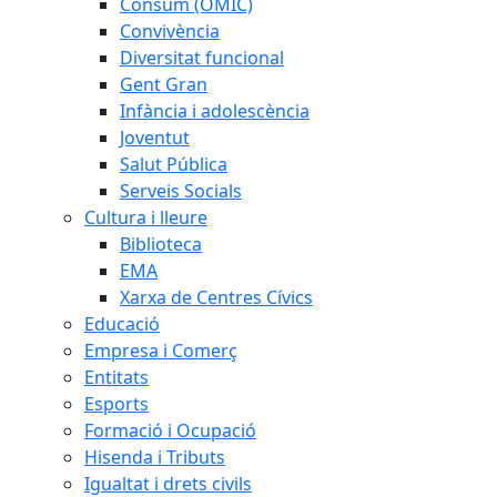
Consum (OMIC)
Convivència
Diversitat funcional
Gent Gran
Infància i adolescència
Joventut
Salut Pública
Serveis Socials
Cultura i lleure
Biblioteca
EMA
Xarxa de Centres Cívics
Educació
Empresa i Comerç
Entitats
Esports
Formació i Ocupació
Hisenda i Tributs
Igualtat i drets civils