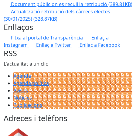
Document públic on es recull la retribució
(389.81KB)
Actualització retribució dels càrrecs electes
(30/01/2025)
(328.87KB)
Enllaços
Fitxa al portal de Transparència
Enllaç a
Instagram
Enllaç a Twitter
Enllaç a Facebook
RSS
L'actualitat a un clic
Agenda
Agenda política
Avisos
Notícies
Publicacions
Adreces i telèfons