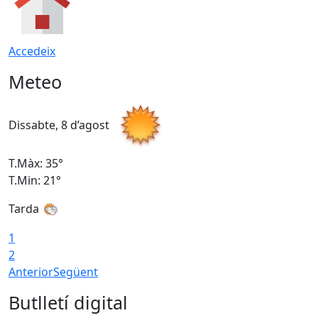
Accedeix
Meteo
Dissabte, 8 d’agost
D
T.Màx: 35°
T
T.Min: 21°
T
Tarda
1
2
Anterior
Següent
Butlletí digital