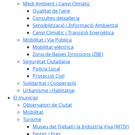
Medi Ambient i Canvi Climàtic
Qualitat de l'aire
Consultes deixalleria
Sensibilització i Informació Ambiental
Canvi Climàtic i Transició Energètica
Mobilitat i Via Pública
Mobilitat elèctrica
Zona de Baixes Emissions (ZBE)
Seguretat Ciutadana
Policia Local
Protecció Civil
Solidaritat i Cooperació
Urbanisme i Habitatge
El municipi
Observatori de Ciutat
Mobilitat
Turisme
Museu del Treball i la Indústria Viva (MTIV)
Festes i fires