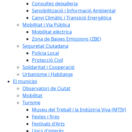
Consultes deixalleria
Sensibilització i Informació Ambiental
Canvi Climàtic i Transició Energètica
Mobilitat i Via Pública
Mobilitat elèctrica
Zona de Baixes Emissions (ZBE)
Seguretat Ciutadana
Policia Local
Protecció Civil
Solidaritat i Cooperació
Urbanisme i Habitatge
El municipi
Observatori de Ciutat
Mobilitat
Turisme
Museu del Treball i la Indústria Viva (MTIV)
Festes i fires
Festivals d'Arts
Llocs d'interès