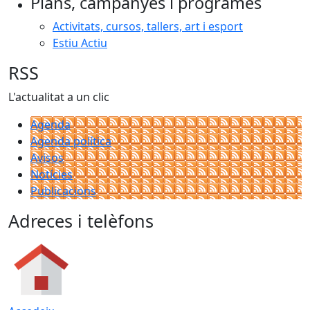
Plans, campanyes i programes
Activitats, cursos, tallers, art i esport
Estiu Actiu
RSS
L'actualitat a un clic
Agenda
Agenda política
Avisos
Notícies
Publicacions
Adreces i telèfons