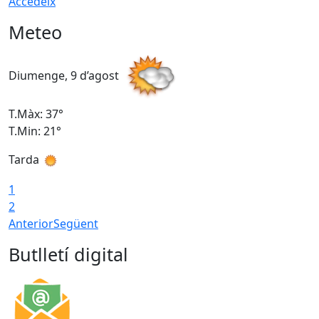
Accedeix
Meteo
Diumenge, 9 d’agost
D
T.Màx: 37°
T
T.Min: 21°
T
Tarda
T
1
2
Anterior
Següent
Butlletí digital