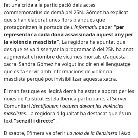
fet una crida a la participació dels actes
commemoratius de demà pel 25N. Gómez ha explicat
que s'han elaborat unes flors blanques que
protagonitzen la portada de
L'Informatiu
paper
"per
representar a cada dona assassinada aquest any per
la violència masclista"
. La regidora ha apuntat que
des que es va dissenyar la programació del 25N ha anat
augmentat el nombre de víctimes mortals d'aquesta
xacra. Sandra Gómez ha volgut incidir en el llenguatge
que es fa servir amb informacions de violència
masclista perquè pot invisibilitzar aquesta xacra.
El manifest que es llegirà demà ha estat elaborat per les
noies de l'Institut Estela Ibèrica participants al Servei
Comunitari
Identifiquem i actuem davant les violències
masclistes
. La regidora d'Igualtat ha destacat que és un
text
"senzill i directe"
.
Dissabte, Efímera va oferir
La noia de la Benzinera
i
Això