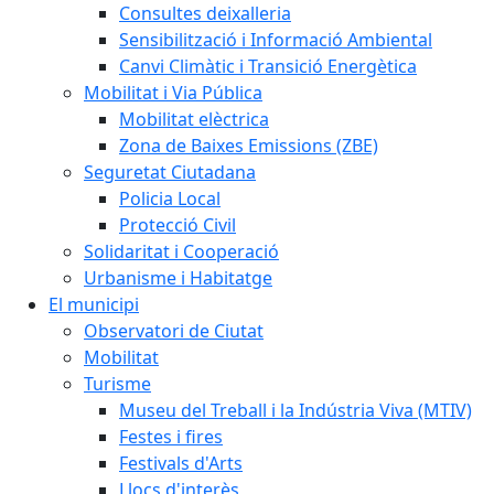
Consultes deixalleria
Sensibilització i Informació Ambiental
Canvi Climàtic i Transició Energètica
Mobilitat i Via Pública
Mobilitat elèctrica
Zona de Baixes Emissions (ZBE)
Seguretat Ciutadana
Policia Local
Protecció Civil
Solidaritat i Cooperació
Urbanisme i Habitatge
El municipi
Observatori de Ciutat
Mobilitat
Turisme
Museu del Treball i la Indústria Viva (MTIV)
Festes i fires
Festivals d'Arts
Llocs d'interès