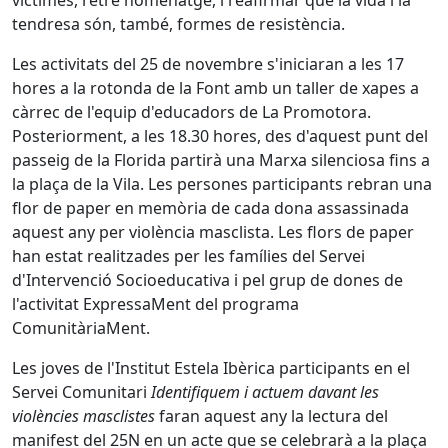
víctimes, retre homenatge, i reafirmar que la vida i la
tendresa són, també, formes de resistència.
Les activitats del 25 de novembre s'iniciaran a les 17
hores a la rotonda de la Font amb un taller de xapes a
càrrec de l'equip d'educadors de La Promotora.
Posteriorment, a les 18.30 hores, des d'aquest punt del
passeig de la Florida partirà una Marxa silenciosa fins a
la plaça de la Vila. Les persones participants rebran una
flor de paper en memòria de cada dona assassinada
aquest any per violència masclista. Les flors de paper
han estat realitzades per les famílies del Servei
d'Intervenció Socioeducativa i pel grup de dones de
l'activitat ExpressaMent del programa
ComunitàriaMent.
Les joves de l'Institut Estela Ibèrica participants en el
Servei Comunitari
Identifiquem i actuem davant les
violències masclistes
faran aquest any la lectura del
manifest del 25N en un acte que se celebrarà a la plaça