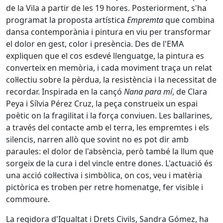
de la Vila a partir de les 19 hores. Posteriorment, s'ha
programat la proposta artística
Empremta
que combina
dansa contemporània i pintura en viu per transformar
el dolor en gest, color i presència. Des de l'EMA
expliquen que el cos esdevé llenguatge, la pintura es
converteix en memòria, i cada moviment traça un relat
col·lectiu sobre la pèrdua, la resistència i la necessitat de
recordar. Inspirada en la cançó
Nana para mí
, de Clara
Peya i Sílvia Pérez Cruz, la peça construeix un espai
poètic on la fragilitat i la força conviuen. Les ballarines,
a través del contacte amb el terra, les empremtes i els
silencis, narren allò que sovint no es pot dir amb
paraules: el dolor de l'absència, però també la llum que
sorgeix de la cura i del vincle entre dones. L'actuació és
una acció col·lectiva i simbòlica, on cos, veu i matèria
pictòrica es troben per retre homenatge, fer visible i
commoure.
La regidora d'Igualtat i Drets Civils, Sandra Gómez, ha