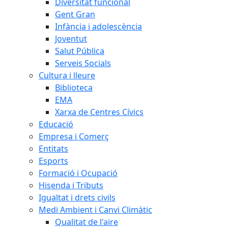
Diversitat funcional
Gent Gran
Infància i adolescència
Joventut
Salut Pública
Serveis Socials
Cultura i lleure
Biblioteca
EMA
Xarxa de Centres Cívics
Educació
Empresa i Comerç
Entitats
Esports
Formació i Ocupació
Hisenda i Tributs
Igualtat i drets civils
Medi Ambient i Canvi Climàtic
Qualitat de l'aire