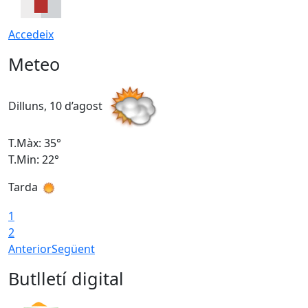
Accedeix
Meteo
Dilluns, 10 d’agost
D
T.Màx: 35°
T
T.Min: 22°
T
Tarda
T
1
2
Anterior
Següent
Butlletí digital