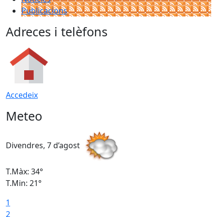
Publicacions
Adreces i telèfons
Accedeix
Meteo
Divendres, 7 d’agost
D
T.Màx: 34°
T
T.Min: 21°
T
1
T
2