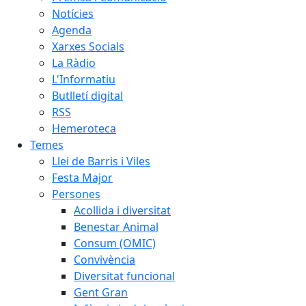
Notícies
Agenda
Xarxes Socials
La Ràdio
L'Informatiu
Butlletí digital
RSS
Hemeroteca
Temes
Llei de Barris i Viles
Festa Major
Persones
Acollida i diversitat
Benestar Animal
Consum (OMIC)
Convivència
Diversitat funcional
Gent Gran