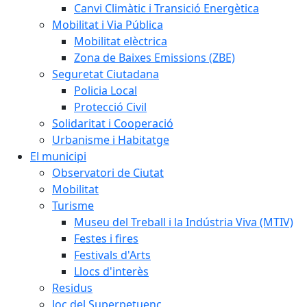
Canvi Climàtic i Transició Energètica
Mobilitat i Via Pública
Mobilitat elèctrica
Zona de Baixes Emissions (ZBE)
Seguretat Ciutadana
Policia Local
Protecció Civil
Solidaritat i Cooperació
Urbanisme i Habitatge
El municipi
Observatori de Ciutat
Mobilitat
Turisme
Museu del Treball i la Indústria Viva (MTIV)
Festes i fires
Festivals d'Arts
Llocs d'interès
Residus
Joc del Superpetuenc