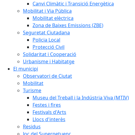
Canvi Climàtic i Transició Energètica
Mobilitat i Via Pública
Mobilitat elèctrica
Zona de Baixes Emissions (ZBE)
Seguretat Ciutadana
Policia Local
Protecció Civil
Solidaritat i Cooperació
Urbanisme i Habitatge
El municipi
Observatori de Ciutat
Mobilitat
Turisme
Museu del Treball i la Indústria Viva (MTIV)
Festes i fires
Festivals d'Arts
Llocs d'interès
Residus
Joc del Superpetuenc