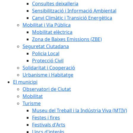
Consultes deixalleria
Sensibilització i Informació Ambiental
Canvi Climàtic i Transició Energètica
Mobilitat i Via Pública
Mobilitat elèctrica
Zona de Baixes Emissions (ZBE)
Seguretat Ciutadana
Policia Local
Protecció Civil
Solidaritat i Cooperació
Urbanisme i Habitatge
El municipi
Observatori de Ciutat
Mobilitat
Turisme
Museu del Treball i la Indústria Viva (MTIV)
Festes i fires
Festivals d'Arts
Llocs d'interès