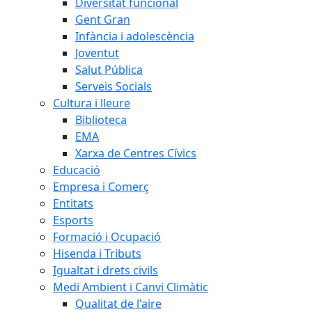
Diversitat funcional
Gent Gran
Infància i adolescència
Joventut
Salut Pública
Serveis Socials
Cultura i lleure
Biblioteca
EMA
Xarxa de Centres Cívics
Educació
Empresa i Comerç
Entitats
Esports
Formació i Ocupació
Hisenda i Tributs
Igualtat i drets civils
Medi Ambient i Canvi Climàtic
Qualitat de l'aire