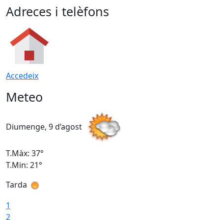
Adreces i telèfons
Accedeix
Meteo
Diumenge, 9 d’agost
D
T.Màx: 37°
T
T.Min: 21°
T
Tarda
T
1
2