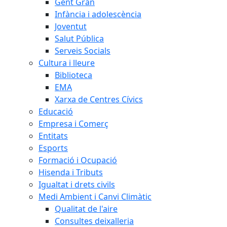
Gent Gran
Infància i adolescència
Joventut
Salut Pública
Serveis Socials
Cultura i lleure
Biblioteca
EMA
Xarxa de Centres Cívics
Educació
Empresa i Comerç
Entitats
Esports
Formació i Ocupació
Hisenda i Tributs
Igualtat i drets civils
Medi Ambient i Canvi Climàtic
Qualitat de l'aire
Consultes deixalleria