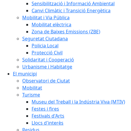
Sensibilització i Informació Ambiental
Canvi Climàtic i Transició Energètica
Mobilitat i Via Pública
Mobilitat elèctrica
Zona de Baixes Emissions (ZBE)
Seguretat Ciutadana
Policia Local
Protecció Civil
Solidaritat i Cooperació
Urbanisme i Habitatge
El municipi
Observatori de Ciutat
Mobilitat
Turisme
Museu del Treball i la Indústria Viva (MTIV)
Festes i fires
Festivals d'Arts
Llocs d'interès
Residus