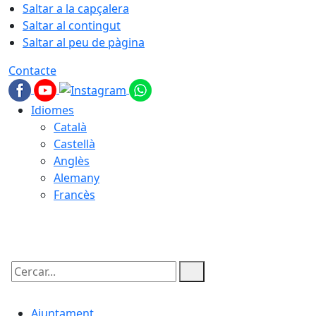
Saltar a la capçalera
Saltar al contingut
Saltar al peu de pàgina
Contacte
Idiomes
Català
Castellà
Anglès
Alemany
Francès
10.08.2026 | 04:27
Cercar:
Ajuntament