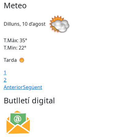
Meteo
Dilluns, 10 d’agost
D
T.Màx: 35°
T
T.Min: 22°
T
Tarda
T
1
2
Anterior
Següent
Butlletí digital