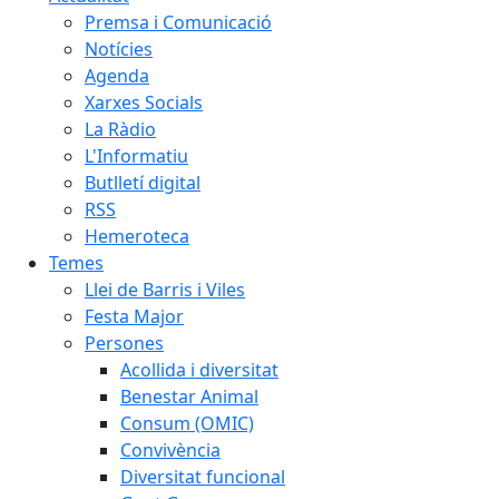
Premsa i Comunicació
Notícies
Agenda
Xarxes Socials
La Ràdio
L'Informatiu
Butlletí digital
RSS
Hemeroteca
Temes
Llei de Barris i Viles
Festa Major
Persones
Acollida i diversitat
Benestar Animal
Consum (OMIC)
Convivència
Diversitat funcional