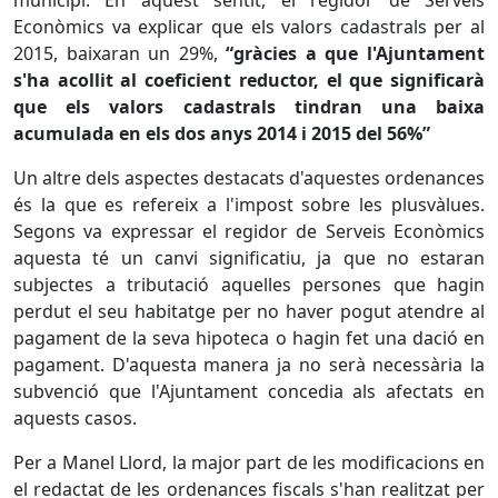
municipi. En aquest sentit, el regidor de Serveis
Econòmics va explicar que
els valors cadastrals per al
2015, baixaran un 29%,
“gràcies a que l'Ajuntament
s'ha acollit al coeficient reductor, el que significarà
que els valors cadastrals tindran una baixa
acumulada en els dos anys 2014 i 2015 del 56%”
Un altre dels aspectes destacats d'aquestes ordenances
és la que es refereix a l'impost sobre les plusvàlues.
Segons va expressar el regidor de Serveis Econòmics
aquesta té un canvi significatiu, ja que no estaran
subjectes a tributació aquelles persones que hagin
perdut el seu habitatge per no haver pogut atendre al
pagament de la seva hipoteca o hagin fet una dació en
pagament. D'aquesta manera ja no serà necessària la
subvenció que l'Ajuntament concedia als afectats en
aquests casos.
Per a Manel Llord, la major part de les modificacions en
el redactat de les ordenances fiscals s'han realitzat per