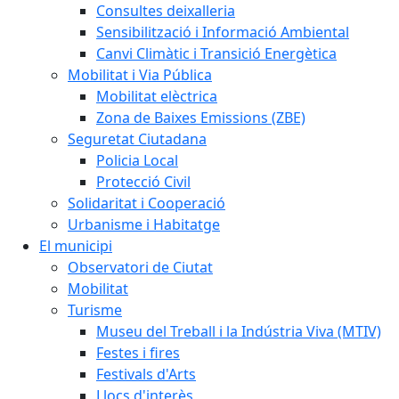
Consultes deixalleria
Sensibilització i Informació Ambiental
Canvi Climàtic i Transició Energètica
Mobilitat i Via Pública
Mobilitat elèctrica
Zona de Baixes Emissions (ZBE)
Seguretat Ciutadana
Policia Local
Protecció Civil
Solidaritat i Cooperació
Urbanisme i Habitatge
El municipi
Observatori de Ciutat
Mobilitat
Turisme
Museu del Treball i la Indústria Viva (MTIV)
Festes i fires
Festivals d'Arts
Llocs d'interès