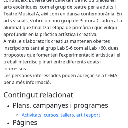
contrabaix. L'oferta de l'EMA també inclou places en
arts escèniques, com el grup de teatre per a adults i
Teatre Musical A, així com en dansa contemporània. En
arts visuals, s'obre un nou grup de Pintura C, adreçat a
alumnat que finalitza l'etapa de primària i que vulgui
aprofundir en la pràctica artística i creativa.
A més, els laboratoris creatius mantenen obertes
inscripcions tant al grup Lab 5-6 com al Lab +60, dues
propostes que fomenten l'experimentació artística i el
treball interdisciplinari entre diferents edats i
interessos.
Les persones interessades poden adreçar-se a l'EMA
per a més informació.
Contingut relacionat
Plans, campanyes i programes
Activitats, cursos, tallers, art i esport
Pàgines