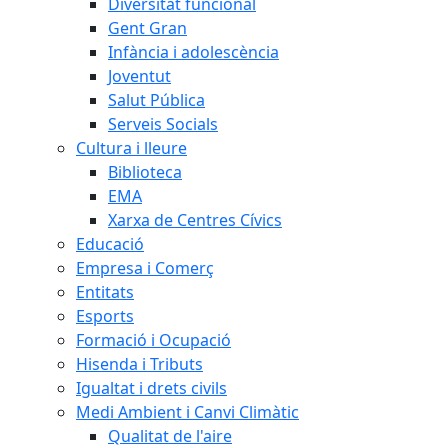
Diversitat funcional
Gent Gran
Infància i adolescència
Joventut
Salut Pública
Serveis Socials
Cultura i lleure
Biblioteca
EMA
Xarxa de Centres Cívics
Educació
Empresa i Comerç
Entitats
Esports
Formació i Ocupació
Hisenda i Tributs
Igualtat i drets civils
Medi Ambient i Canvi Climàtic
Qualitat de l'aire