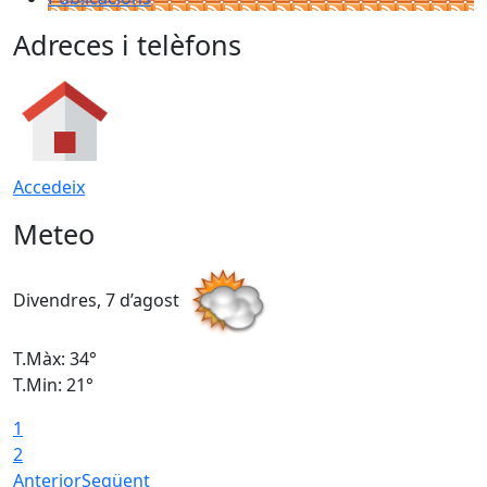
Adreces i telèfons
Accedeix
Meteo
Divendres, 7 d’agost
D
T.Màx: 34°
T
T.Min: 21°
T
1
T
2
Anterior
Següent