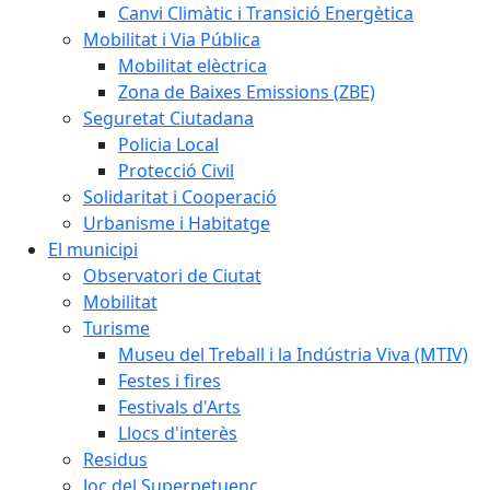
Canvi Climàtic i Transició Energètica
Mobilitat i Via Pública
Mobilitat elèctrica
Zona de Baixes Emissions (ZBE)
Seguretat Ciutadana
Policia Local
Protecció Civil
Solidaritat i Cooperació
Urbanisme i Habitatge
El municipi
Observatori de Ciutat
Mobilitat
Turisme
Museu del Treball i la Indústria Viva (MTIV)
Festes i fires
Festivals d'Arts
Llocs d'interès
Residus
Joc del Superpetuenc