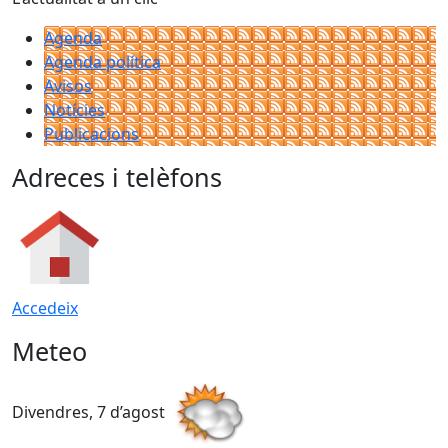
Agenda
Agenda política
Avisos
Notícies
Publicacions
Adreces i telèfons
Accedeix
Meteo
Divendres, 7 d’agost
D