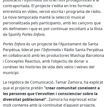
publicació
l'Informatiu
sortiran dos protagonistes a la
contraportada. El projecte s'edita en tres formats:
entrevista en vídeo, versió escrita i programa de ràdio.
La nova temporada manté la selecció musical
personalitzada pels participants, amb les cançons que
els defineixen i que es pot continuar escoltant a la llista
de Spotify
Portes Enfora
.
Portes Enfora
és un projecte de l'Ajuntament de Santa
Perpètua, liderat per
l'Informatiu
i Ràdio Santa Perpètua
en col·laboració amb les productores Mashup Barcelona
i Conceptes Reactius, amb l'objectiu de donar a
conèixer les històries de vida dels veïns i veïnes del
municipi.
La regidora de Comunicació, Tamar Zamora, ha explicat
que el projecte pretén
"crear comunitat coneixent a
les persones que t'envolten i conscienciar sobre la
diversitat poblacional"
. Zamora ha expressat estar
molt contenta amb la continuïtat d'aquest projecte.