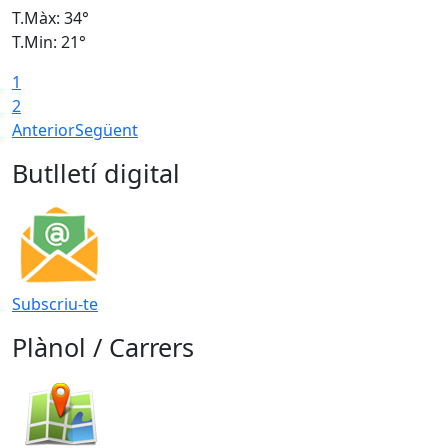
T.Màx: 34°
T
T.Min: 21°
T
1
T
2
Anterior
Següent
Butlletí digital
Subscriu-te
Plànol / Carrers