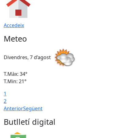
Accedeix
Meteo
Divendres, 7 d’agost
D
T.Màx: 34°
T
T.Min: 21°
T
1
T
2
Anterior
Següent
Butlletí digital