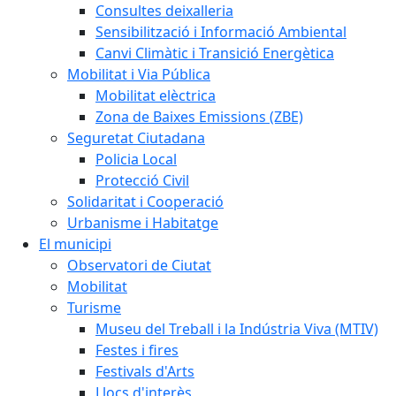
Consultes deixalleria
Sensibilització i Informació Ambiental
Canvi Climàtic i Transició Energètica
Mobilitat i Via Pública
Mobilitat elèctrica
Zona de Baixes Emissions (ZBE)
Seguretat Ciutadana
Policia Local
Protecció Civil
Solidaritat i Cooperació
Urbanisme i Habitatge
El municipi
Observatori de Ciutat
Mobilitat
Turisme
Museu del Treball i la Indústria Viva (MTIV)
Festes i fires
Festivals d'Arts
Llocs d'interès