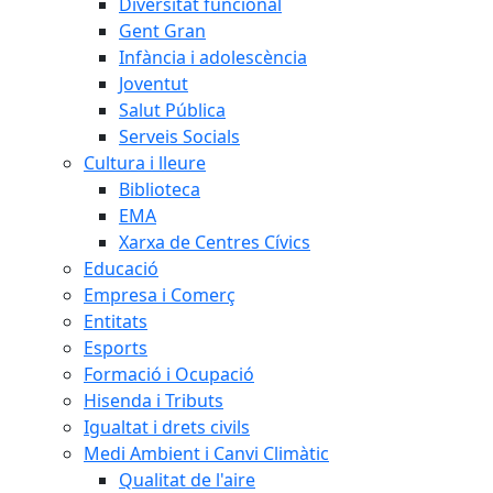
Diversitat funcional
Gent Gran
Infància i adolescència
Joventut
Salut Pública
Serveis Socials
Cultura i lleure
Biblioteca
EMA
Xarxa de Centres Cívics
Educació
Empresa i Comerç
Entitats
Esports
Formació i Ocupació
Hisenda i Tributs
Igualtat i drets civils
Medi Ambient i Canvi Climàtic
Qualitat de l'aire