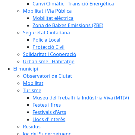
Canvi Climàtic i Transició Energètica
Mobilitat i Via Pública
Mobilitat elèctrica
Zona de Baixes Emissions (ZBE)
Seguretat Ciutadana
Policia Local
Protecció Civil
Solidaritat i Cooperació
Urbanisme i Habitatge
El municipi
Observatori de Ciutat
Mobilitat
Turisme
Museu del Treball i la Indústria Viva (MTIV)
Festes i fires
Festivals d'Arts
Llocs d'interès
Residus
Joc del Superpetuenc