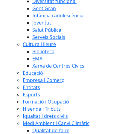
Diversitat funcional
Gent Gran
Infància i adolescència
Joventut
Salut Pública
Serveis Socials
Cultura i lleure
Biblioteca
EMA
Xarxa de Centres Cívics
Educació
Empresa i Comerç
Entitats
Esports
Formació i Ocupació
Hisenda i Tributs
Igualtat i drets civils
Medi Ambient i Canvi Climàtic
Qualitat de l'aire