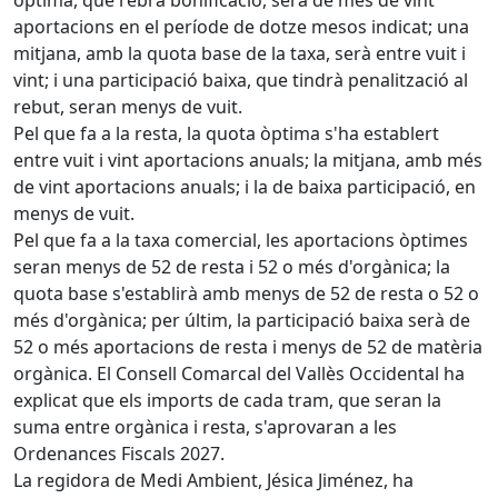
òptima, que rebrà bonificació, serà de més de vint
aportacions en el període de dotze mesos indicat; una
mitjana, amb la quota base de la taxa, serà entre vuit i
vint; i una participació baixa, que tindrà penalització al
rebut, seran menys de vuit.
Pel que fa a la resta, la quota òptima s'ha establert
entre vuit i vint aportacions anuals; la mitjana, amb més
de vint aportacions anuals; i la de baixa participació, en
menys de vuit.
Pel que fa a la taxa comercial, les aportacions òptimes
seran menys de 52 de resta i 52 o més d'orgànica; la
quota base s'establirà amb menys de 52 de resta o 52 o
més d'orgànica; per últim, la participació baixa serà de
52 o més aportacions de resta i menys de 52 de matèria
orgànica. El Consell Comarcal del Vallès Occidental ha
explicat que els imports de cada tram, que seran la
suma entre orgànica i resta, s'aprovaran a les
Ordenances Fiscals 2027.
La regidora de Medi Ambient, Jésica Jiménez, ha