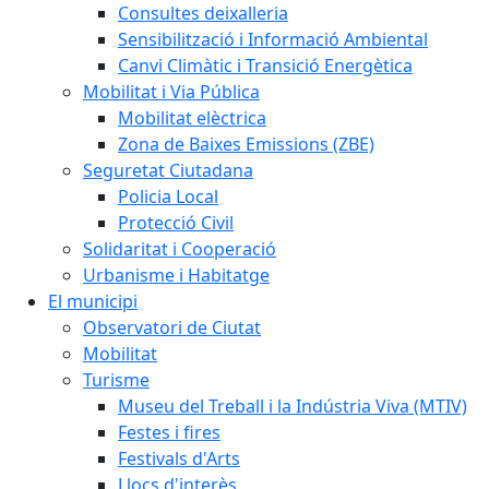
Consultes deixalleria
Sensibilització i Informació Ambiental
Canvi Climàtic i Transició Energètica
Mobilitat i Via Pública
Mobilitat elèctrica
Zona de Baixes Emissions (ZBE)
Seguretat Ciutadana
Policia Local
Protecció Civil
Solidaritat i Cooperació
Urbanisme i Habitatge
El municipi
Observatori de Ciutat
Mobilitat
Turisme
Museu del Treball i la Indústria Viva (MTIV)
Festes i fires
Festivals d'Arts
Llocs d'interès