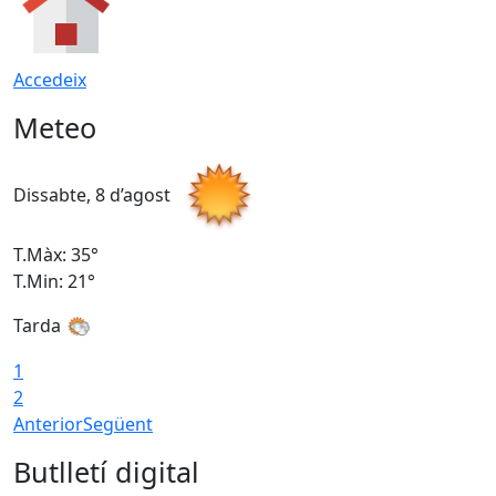
Accedeix
Meteo
Dissabte, 8 d’agost
D
T.Màx: 35°
T
T.Min: 21°
T
Tarda
1
2
Anterior
Següent
Butlletí digital