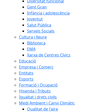
Diversitat funcional
Gent Gran
Infància i adolescència
Joventut
Salut Pública
Serveis Socials
Cultura i lleure
Biblioteca
EMA
Xarxa de Centres Cívics
Educació
Empresa i Comerç
Entitats
Esports
Formació i Ocupació
Hisenda i Tributs
Igualtat i drets civils
Medi Ambient i Canvi Climàtic
Qualitat de l'aire