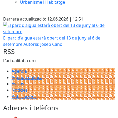
Urbanisme i Habitatge
Facebook
Darrera actualització: 12.06.2026 | 12:51
El parc d'aigua estarà obert del 13 de juny al 6 de setemb
El parc d'aigua estarà obert del 13 de juny al 6 de
setembre
Autoria: Josep Cano
RSS
L'actualitat a un clic
Agenda
Agenda política
Avisos
Notícies
Publicacions
Adreces i telèfons