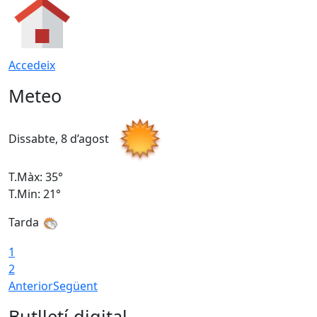
Accedeix
Meteo
Dissabte, 8 d’agost
D
T.Màx: 35°
T
T.Min: 21°
T
Tarda
1
2
Anterior
Següent
Butlletí digital