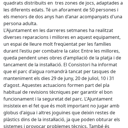
quadrats distribuïts en tres zones de jocs, adaptades a
les diferents edats. Té un aforament de 50 persones i
els menors de dos anys han d'anar acompanyats d'una
persona adulta.
L'Ajuntament en les darreres setmanes ha realitzat
diverses reparacions i millores en aquest equipament,
un espai de lleure molt freqüentat per les famílies
durant l'estiu per combatre la calor. Entre les millores,
queda pendent unes obres d'ampliació de la platja i de
tancament de la instal·lació. El Consistori ha informat
que el parc d'aigua romandrà tancat per tasques de
manteniment els dies 29 de juny, 20 de juliol, 10 i 31
d'agost. Aquestes actuacions formen part del pla
habitual de revisions tècniques per garantir el bon
funcionament i la seguretat del parc. L'Ajuntament
insisteix en el fet que és molt important no jugar amb
globus d'aigua i altres joguines que deixin restes de
plàstics dins de la instal·lació, ja que poden obturar els
sistemes i provocar problemes tècnics. També és