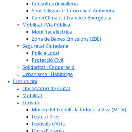
Consultes deixalleria
Sensibilització i Informació Ambiental
Canvi Climàtic i Transició Energètica
Mobilitat i Via Pública
Mobilitat elèctrica
Zona de Baixes Emissions (ZBE)
Seguretat Ciutadana
Policia Local
Protecció Civil
Solidaritat i Cooperació
Urbanisme i Habitatge
El municipi
Observatori de Ciutat
Mobilitat
Turisme
Museu del Treball i la Indústria Viva (MTIV)
Festes i fires
Festivals d'Arts
Llocs d'interès