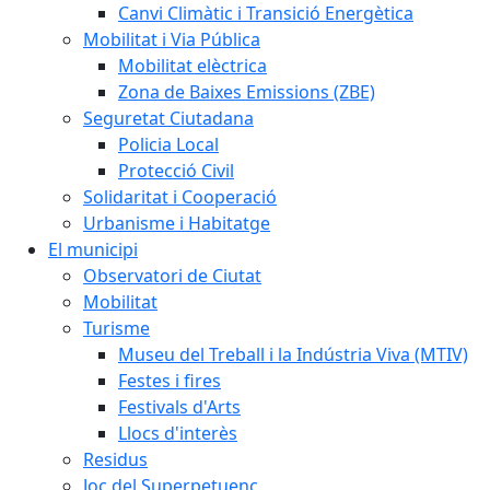
Canvi Climàtic i Transició Energètica
Mobilitat i Via Pública
Mobilitat elèctrica
Zona de Baixes Emissions (ZBE)
Seguretat Ciutadana
Policia Local
Protecció Civil
Solidaritat i Cooperació
Urbanisme i Habitatge
El municipi
Observatori de Ciutat
Mobilitat
Turisme
Museu del Treball i la Indústria Viva (MTIV)
Festes i fires
Festivals d'Arts
Llocs d'interès
Residus
Joc del Superpetuenc