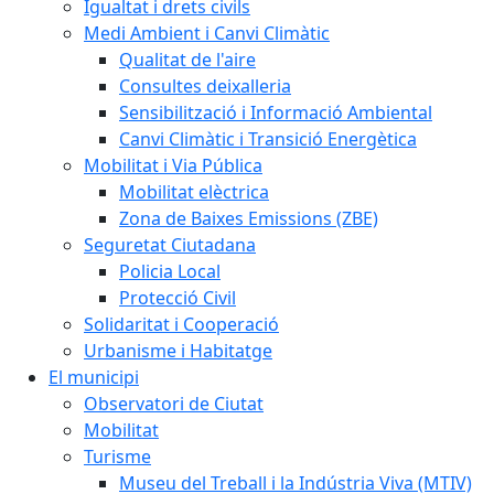
Igualtat i drets civils
Medi Ambient i Canvi Climàtic
Qualitat de l'aire
Consultes deixalleria
Sensibilització i Informació Ambiental
Canvi Climàtic i Transició Energètica
Mobilitat i Via Pública
Mobilitat elèctrica
Zona de Baixes Emissions (ZBE)
Seguretat Ciutadana
Policia Local
Protecció Civil
Solidaritat i Cooperació
Urbanisme i Habitatge
El municipi
Observatori de Ciutat
Mobilitat
Turisme
Museu del Treball i la Indústria Viva (MTIV)