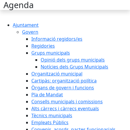
Cercar:
Agenda
Ajuntament
Govern
Informació regidors/es
Regidories
Grups municipals
Opinió dels grups municipals
Notícies dels Grups Municipals
Organització municipal
Cartipàs: organització política
Òrgans de govern i funcions
Pla de Mandat
Consells municipals i comissions
Alts càrrecs i càrrecs eventuals
Tècnics municipals
Empleats Públics
Convenis, acords, pactes funcionarials,