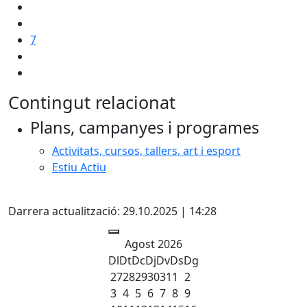
7
Contingut relacionat
Plans, campanyes i programes
Activitats, cursos, tallers, art i esport
Estiu Actiu
Facebook
Darrera actualització: 29.10.2025 | 14:28
Agost 2026
Dl
Dt
Dc
Dj
Dv
Ds
Dg
27
28
29
30
31
1
2
3
4
5
6
7
8
9