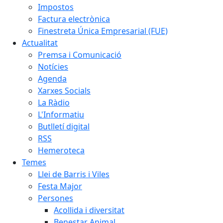
Impostos
Factura electrònica
Finestreta Única Empresarial (FUE)
Actualitat
Premsa i Comunicació
Notícies
Agenda
Xarxes Socials
La Ràdio
L'Informatiu
Butlletí digital
RSS
Hemeroteca
Temes
Llei de Barris i Viles
Festa Major
Persones
Acollida i diversitat
Benestar Animal