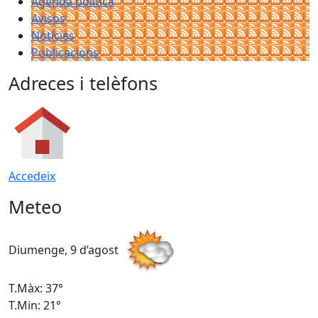
Agenda política
Avisos
Notícies
Publicacions
Adreces i telèfons
Accedeix
Meteo
Diumenge, 9 d’agost
D
T.Màx: 37°
T
T.Min: 21°
T