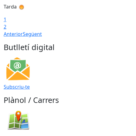
Tarda
T
1
2
Anterior
Següent
Butlletí digital
Subscriu-te
Plànol / Carrers