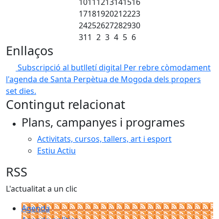
10
11
12
13
14
15
16
17
18
19
20
21
22
23
24
25
26
27
28
29
30
31
1
2
3
4
5
6
Enllaços
Subscripció al butlletí digital
Per rebre còmodament
l'agenda de Santa Perpètua de Mogoda dels propers
set dies.
Contingut relacionat
Plans, campanyes i programes
Activitats, cursos, tallers, art i esport
Estiu Actiu
RSS
L'actualitat a un clic
Agenda