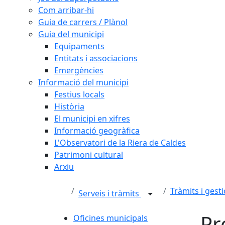
Com arribar-hi
Guia de carrers / Plànol
Guia del municipi
Equipaments
Entitats i associacions
Emergències
Informació del municipi
Festius locals
Història
El municipi en xifres
Informació geogràfica
L'Observatori de la Riera de Caldes
Patrimoni cultural
Arxiu
Tràmits i gest
Serveis i tràmits
Pr
Oficines municipals