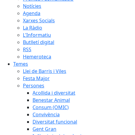
Notícies
Agenda
Xarxes Socials
La Ràdio
L'Informatiu
Butlletí digital
RSS
Hemeroteca
Temes
Llei de Barris i Viles
Festa Major
Persones
Acollida i diversitat
Benestar Animal
Consum (OMIC)
Convivència
Diversitat funcional
Gent Gran