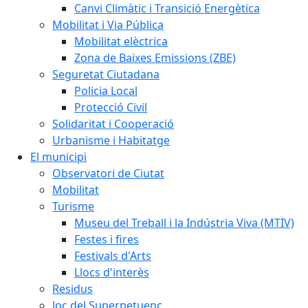
Canvi Climàtic i Transició Energètica
Mobilitat i Via Pública
Mobilitat elèctrica
Zona de Baixes Emissions (ZBE)
Seguretat Ciutadana
Policia Local
Protecció Civil
Solidaritat i Cooperació
Urbanisme i Habitatge
El municipi
Observatori de Ciutat
Mobilitat
Turisme
Museu del Treball i la Indústria Viva (MTIV)
Festes i fires
Festivals d'Arts
Llocs d'interès
Residus
Joc del Superpetuenc