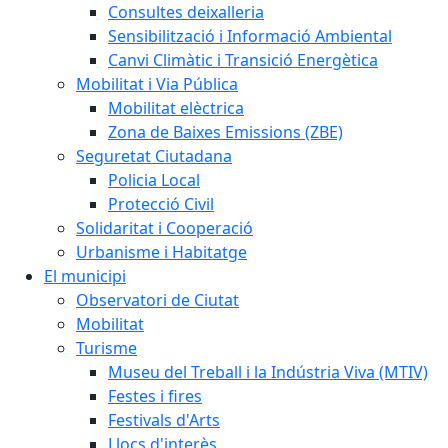
Consultes deixalleria
Sensibilització i Informació Ambiental
Canvi Climàtic i Transició Energètica
Mobilitat i Via Pública
Mobilitat elèctrica
Zona de Baixes Emissions (ZBE)
Seguretat Ciutadana
Policia Local
Protecció Civil
Solidaritat i Cooperació
Urbanisme i Habitatge
El municipi
Observatori de Ciutat
Mobilitat
Turisme
Museu del Treball i la Indústria Viva (MTIV)
Festes i fires
Festivals d'Arts
Llocs d'interès