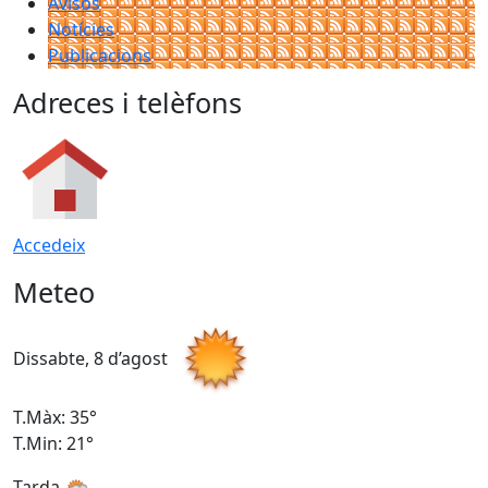
Avisos
Notícies
Publicacions
Adreces i telèfons
Accedeix
Meteo
Dissabte, 8 d’agost
D
T.Màx: 35°
T
T.Min: 21°
T
Tarda