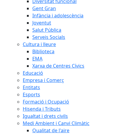
Diversitat funcional
Gent Gran
Infància i adolescència
Joventut
Salut Pública
Serveis Socials
Cultura i lleure
Biblioteca
EMA
Xarxa de Centres Cívics
Educació
Empresa i Comerç
Entitats
Esports
Formació i Ocupació
Hisenda i Tributs
Igualtat i drets civils
Medi Ambient i Canvi Climàtic
Qualitat de l'aire