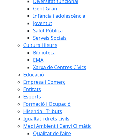
Diversitat funcional
Gent Gran
Infància i adolescència
Joventut
Salut Pública
Serveis Socials
Cultura i lleure
Biblioteca
EMA
Xarxa de Centres Cívics
Educació
Empresa i Comerç
Entitats
Esports
Formació i Ocupació
Hisenda i Tributs
Igualtat i drets civils
Medi Ambient i Canvi Climàtic
Qualitat de l'aire