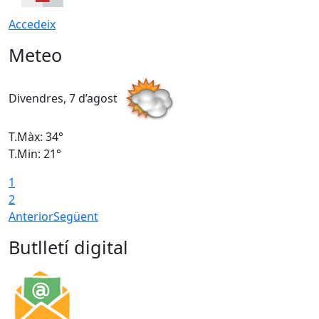
Accedeix
Meteo
Divendres, 7 d’agost
D
T.Màx: 34°
T
T.Min: 21°
T
1
T
2
Anterior
Següent
Butlletí digital