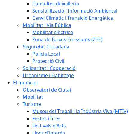
Consultes deixalleria
Sensibilització i Informació Ambiental
Canvi Climàtic i Transició Energètica
Mobilitat i Via Pública
Mobilitat elèctrica
Zona de Baixes Emissions (ZBE)
Seguretat Ciutadana
Policia Local
Protecció Civil
Solidaritat i Cooperació
Urbanisme i Habitatge
El municipi
Observatori de Ciutat
Mobilitat
Turisme
Museu del Treball i la Indústria Viva (MTIV)
Festes i fires
Festivals d'Arts
Llocs d'interès