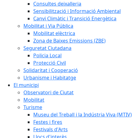
Consultes deixalleria
Sensibilització i Informació Ambiental
Canvi Climàtic i Transició Energètica
Mobilitat i Via Pública
Mobilitat elèctrica
Zona de Baixes Emissions (ZBE)
Seguretat Ciutadana
Policia Local
Protecció Civil
Solidaritat i Cooperació
Urbanisme i Habitatge
El municipi
Observatori de Ciutat
Mobilitat
Turisme
Museu del Treball i la Indústria Viva (MTIV)
Festes i fires
Festivals d'Arts
Llocs d'interès