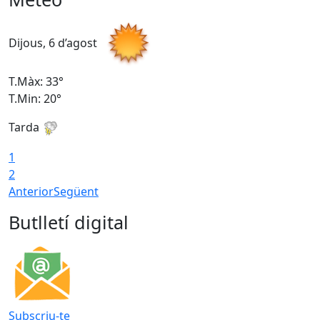
Dijous, 6 d’agost
D
T.Màx: 33°
T
T.Min: 20°
T
Tarda
1
2
Anterior
Següent
Butlletí digital
Subscriu-te