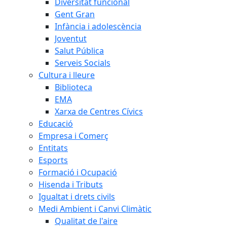
Diversitat funcional
Gent Gran
Infància i adolescència
Joventut
Salut Pública
Serveis Socials
Cultura i lleure
Biblioteca
EMA
Xarxa de Centres Cívics
Educació
Empresa i Comerç
Entitats
Esports
Formació i Ocupació
Hisenda i Tributs
Igualtat i drets civils
Medi Ambient i Canvi Climàtic
Qualitat de l'aire