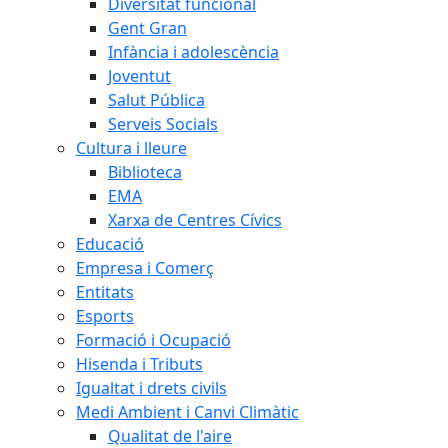
Diversitat funcional
Gent Gran
Infància i adolescència
Joventut
Salut Pública
Serveis Socials
Cultura i lleure
Biblioteca
EMA
Xarxa de Centres Cívics
Educació
Empresa i Comerç
Entitats
Esports
Formació i Ocupació
Hisenda i Tributs
Igualtat i drets civils
Medi Ambient i Canvi Climàtic
Qualitat de l'aire