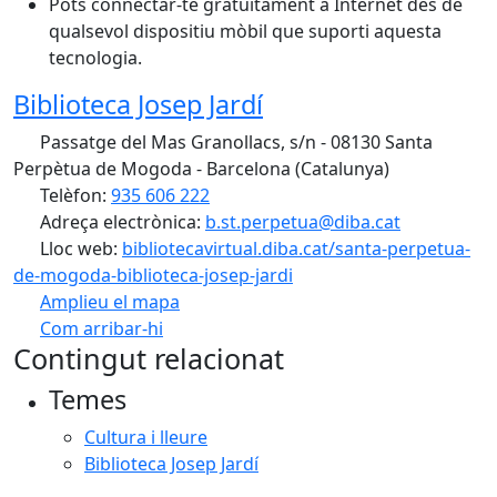
Pots connectar-te gratuïtament a Internet des de
qualsevol dispositiu mòbil que suporti aquesta
tecnologia.
Biblioteca Josep Jardí
Passatge del Mas Granollacs, s/n - 08130 Santa
Perpètua de Mogoda - Barcelona (Catalunya)
Telèfon:
935 606 222
Adreça electrònica:
b.st.perpetua@diba.cat
Lloc web:
bibliotecavirtual.diba.cat/santa-perpetua-
de-mogoda-biblioteca-josep-jardi
Amplieu el mapa
Com arribar-hi
Leaflet
| ©
OpenStreetMap
contributors
Contingut relacionat
+
Temes
−
Cultura i lleure
Biblioteca Josep Jardí