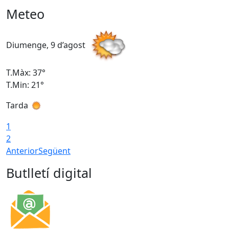
Meteo
Diumenge, 9 d’agost
D
T.Màx: 37°
T
T.Min: 21°
T
Tarda
T
1
2
Anterior
Següent
Butlletí digital