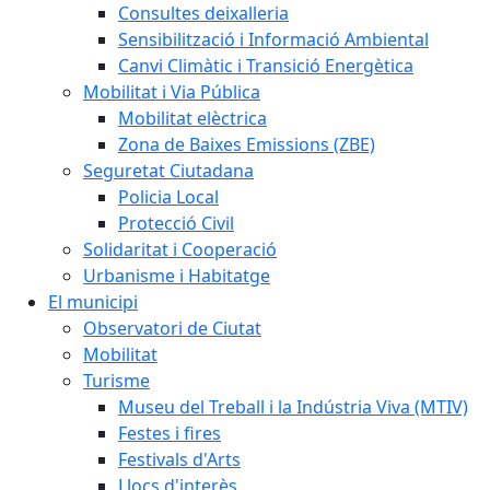
Consultes deixalleria
Sensibilització i Informació Ambiental
Canvi Climàtic i Transició Energètica
Mobilitat i Via Pública
Mobilitat elèctrica
Zona de Baixes Emissions (ZBE)
Seguretat Ciutadana
Policia Local
Protecció Civil
Solidaritat i Cooperació
Urbanisme i Habitatge
El municipi
Observatori de Ciutat
Mobilitat
Turisme
Museu del Treball i la Indústria Viva (MTIV)
Festes i fires
Festivals d'Arts
Llocs d'interès