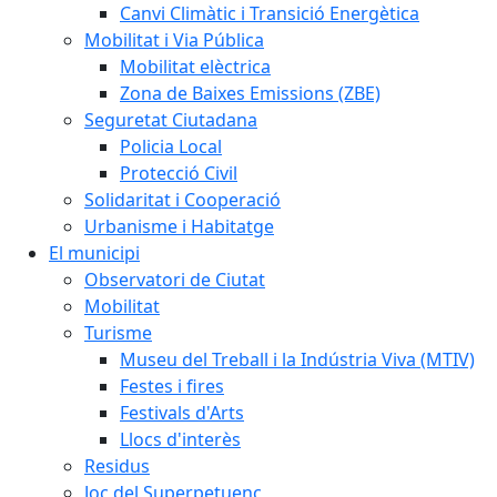
Canvi Climàtic i Transició Energètica
Mobilitat i Via Pública
Mobilitat elèctrica
Zona de Baixes Emissions (ZBE)
Seguretat Ciutadana
Policia Local
Protecció Civil
Solidaritat i Cooperació
Urbanisme i Habitatge
El municipi
Observatori de Ciutat
Mobilitat
Turisme
Museu del Treball i la Indústria Viva (MTIV)
Festes i fires
Festivals d'Arts
Llocs d'interès
Residus
Joc del Superpetuenc