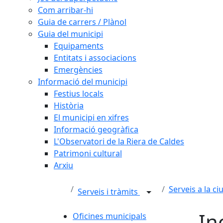
Com arribar-hi
Guia de carrers / Plànol
Guia del municipi
Equipaments
Entitats i associacions
Emergències
Informació del municipi
Festius locals
Història
El municipi en xifres
Informació geogràfica
L'Observatori de la Riera de Caldes
Patrimoni cultural
Arxiu
Serveis a la ci
Serveis i tràmits
In
Oficines municipals