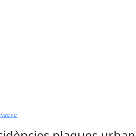
utadania
cidències plagues urbane