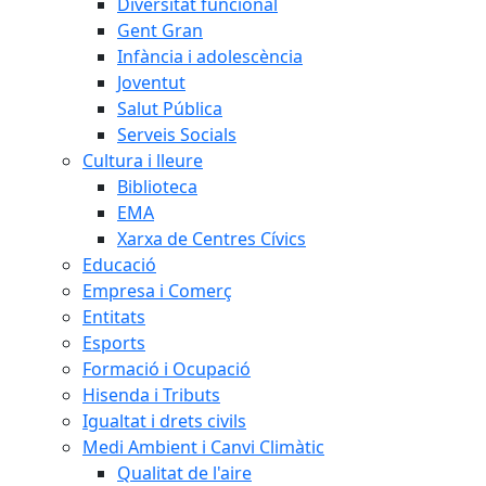
Diversitat funcional
Gent Gran
Infància i adolescència
Joventut
Salut Pública
Serveis Socials
Cultura i lleure
Biblioteca
EMA
Xarxa de Centres Cívics
Educació
Empresa i Comerç
Entitats
Esports
Formació i Ocupació
Hisenda i Tributs
Igualtat i drets civils
Medi Ambient i Canvi Climàtic
Qualitat de l'aire