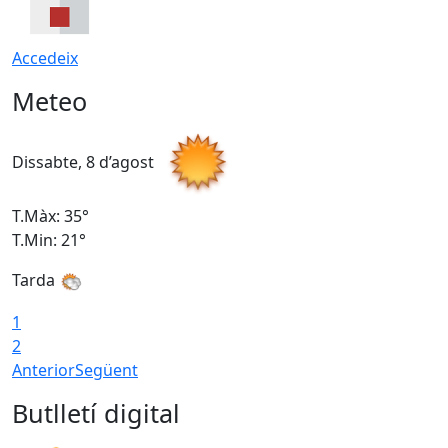
Accedeix
Meteo
Dissabte, 8 d’agost
D
T.Màx: 35°
T
T.Min: 21°
T
Tarda
1
2
Anterior
Següent
Butlletí digital