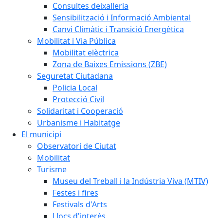
Consultes deixalleria
Sensibilització i Informació Ambiental
Canvi Climàtic i Transició Energètica
Mobilitat i Via Pública
Mobilitat elèctrica
Zona de Baixes Emissions (ZBE)
Seguretat Ciutadana
Policia Local
Protecció Civil
Solidaritat i Cooperació
Urbanisme i Habitatge
El municipi
Observatori de Ciutat
Mobilitat
Turisme
Museu del Treball i la Indústria Viva (MTIV)
Festes i fires
Festivals d'Arts
Llocs d'interès