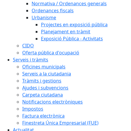
Normativa / Ordenances generals
Ordenances fiscals
Urbanisme
Projectes en exposició pública
Planejament en tràmit
Exposició Pública - Activitats
CIDO
Oferta pública d'ocupació
Serveis i tràmits
Oficines municipals
Serveis a la ciutadania
Tràmits i gestions
Ajudes i subvencions
Carpeta ciutadana
Notificacions electròniques
Impostos
Factura electrònica
Finestreta Única Empresarial (FUE)
Actualitat