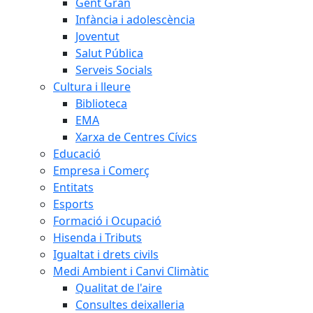
Gent Gran
Infància i adolescència
Joventut
Salut Pública
Serveis Socials
Cultura i lleure
Biblioteca
EMA
Xarxa de Centres Cívics
Educació
Empresa i Comerç
Entitats
Esports
Formació i Ocupació
Hisenda i Tributs
Igualtat i drets civils
Medi Ambient i Canvi Climàtic
Qualitat de l'aire
Consultes deixalleria