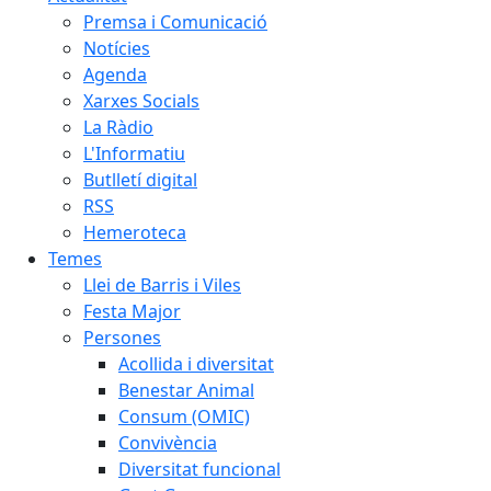
Premsa i Comunicació
Notícies
Agenda
Xarxes Socials
La Ràdio
L'Informatiu
Butlletí digital
RSS
Hemeroteca
Temes
Llei de Barris i Viles
Festa Major
Persones
Acollida i diversitat
Benestar Animal
Consum (OMIC)
Convivència
Diversitat funcional