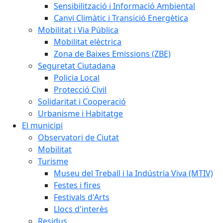
Sensibilització i Informació Ambiental
Canvi Climàtic i Transició Energètica
Mobilitat i Via Pública
Mobilitat elèctrica
Zona de Baixes Emissions (ZBE)
Seguretat Ciutadana
Policia Local
Protecció Civil
Solidaritat i Cooperació
Urbanisme i Habitatge
El municipi
Observatori de Ciutat
Mobilitat
Turisme
Museu del Treball i la Indústria Viva (MTIV)
Festes i fires
Festivals d'Arts
Llocs d'interès
Residus