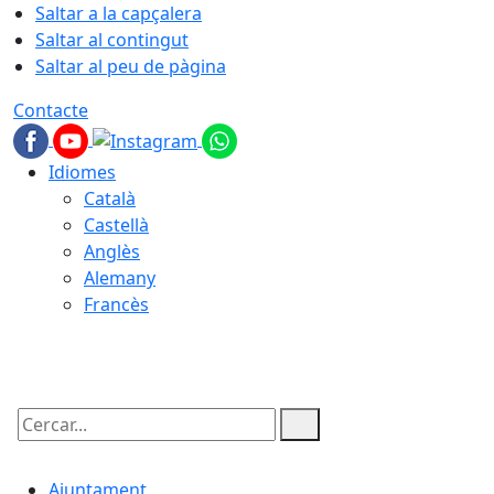
Saltar a la capçalera
Saltar al contingut
Saltar al peu de pàgina
Contacte
Idiomes
Català
Castellà
Anglès
Alemany
Francès
08.08.2026 | 20:19
Cercar:
Ajuntament