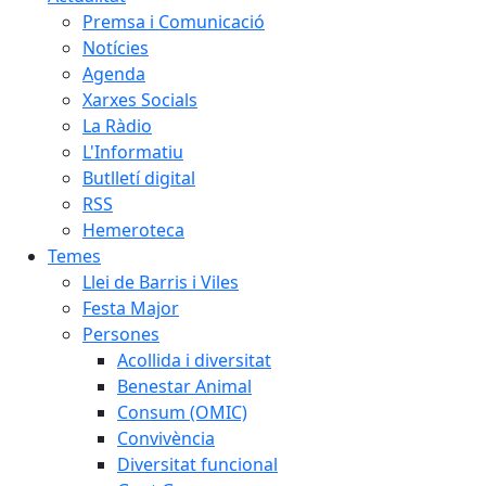
Premsa i Comunicació
Notícies
Agenda
Xarxes Socials
La Ràdio
L'Informatiu
Butlletí digital
RSS
Hemeroteca
Temes
Llei de Barris i Viles
Festa Major
Persones
Acollida i diversitat
Benestar Animal
Consum (OMIC)
Convivència
Diversitat funcional