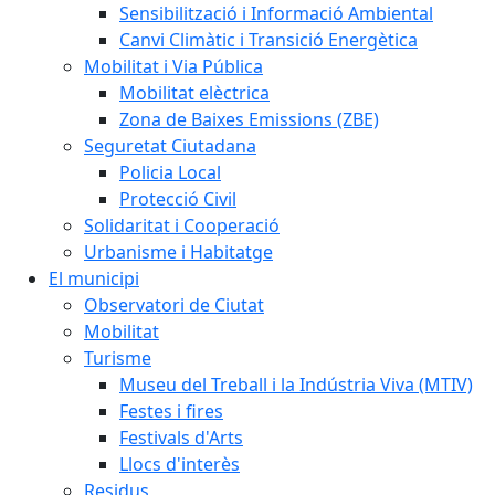
Sensibilització i Informació Ambiental
Canvi Climàtic i Transició Energètica
Mobilitat i Via Pública
Mobilitat elèctrica
Zona de Baixes Emissions (ZBE)
Seguretat Ciutadana
Policia Local
Protecció Civil
Solidaritat i Cooperació
Urbanisme i Habitatge
El municipi
Observatori de Ciutat
Mobilitat
Turisme
Museu del Treball i la Indústria Viva (MTIV)
Festes i fires
Festivals d'Arts
Llocs d'interès
Residus