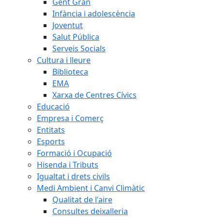
Gent Gran
Infància i adolescència
Joventut
Salut Pública
Serveis Socials
Cultura i lleure
Biblioteca
EMA
Xarxa de Centres Cívics
Educació
Empresa i Comerç
Entitats
Esports
Formació i Ocupació
Hisenda i Tributs
Igualtat i drets civils
Medi Ambient i Canvi Climàtic
Qualitat de l'aire
Consultes deixalleria