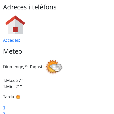
Adreces i telèfons
Accedeix
Meteo
Diumenge, 9 d’agost
D
T.Màx: 37°
T
T.Min: 21°
T
Tarda
T
1
2