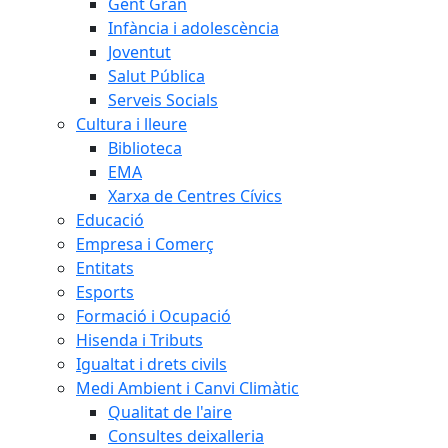
Gent Gran
Infància i adolescència
Joventut
Salut Pública
Serveis Socials
Cultura i lleure
Biblioteca
EMA
Xarxa de Centres Cívics
Educació
Empresa i Comerç
Entitats
Esports
Formació i Ocupació
Hisenda i Tributs
Igualtat i drets civils
Medi Ambient i Canvi Climàtic
Qualitat de l'aire
Consultes deixalleria