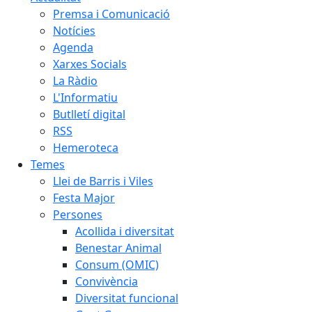
Premsa i Comunicació
Notícies
Agenda
Xarxes Socials
La Ràdio
L'Informatiu
Butlletí digital
RSS
Hemeroteca
Temes
Llei de Barris i Viles
Festa Major
Persones
Acollida i diversitat
Benestar Animal
Consum (OMIC)
Convivència
Diversitat funcional