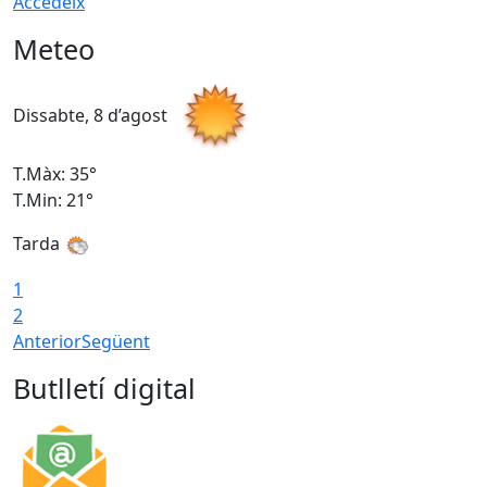
Accedeix
Meteo
Dissabte, 8 d’agost
D
T.Màx: 35°
T
T.Min: 21°
T
Tarda
1
2
Anterior
Següent
Butlletí digital