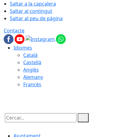
Saltar a la capçalera
Saltar al contingut
Saltar al peu de pàgina
Contacte
Idiomes
Català
Castellà
Anglès
Alemany
Francès
08.08.2026 | 09:49
Cercar:
Ajuntament