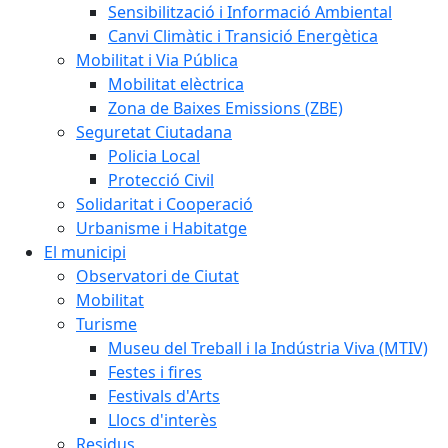
Sensibilització i Informació Ambiental
Canvi Climàtic i Transició Energètica
Mobilitat i Via Pública
Mobilitat elèctrica
Zona de Baixes Emissions (ZBE)
Seguretat Ciutadana
Policia Local
Protecció Civil
Solidaritat i Cooperació
Urbanisme i Habitatge
El municipi
Observatori de Ciutat
Mobilitat
Turisme
Museu del Treball i la Indústria Viva (MTIV)
Festes i fires
Festivals d'Arts
Llocs d'interès
Residus