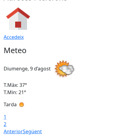
Accedeix
Meteo
Diumenge, 9 d’agost
D
T.Màx: 37°
T
T.Min: 21°
T
Tarda
T
1
2
Anterior
Següent