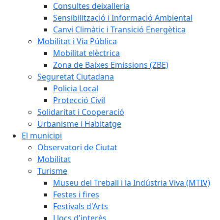
Consultes deixalleria
Sensibilització i Informació Ambiental
Canvi Climàtic i Transició Energètica
Mobilitat i Via Pública
Mobilitat elèctrica
Zona de Baixes Emissions (ZBE)
Seguretat Ciutadana
Policia Local
Protecció Civil
Solidaritat i Cooperació
Urbanisme i Habitatge
El municipi
Observatori de Ciutat
Mobilitat
Turisme
Museu del Treball i la Indústria Viva (MTIV)
Festes i fires
Festivals d'Arts
Llocs d'interès