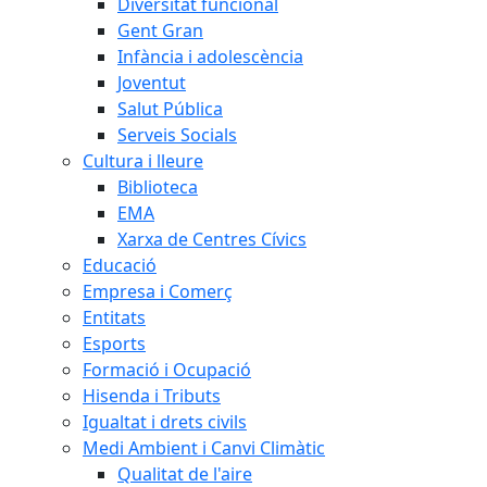
Diversitat funcional
Gent Gran
Infància i adolescència
Joventut
Salut Pública
Serveis Socials
Cultura i lleure
Biblioteca
EMA
Xarxa de Centres Cívics
Educació
Empresa i Comerç
Entitats
Esports
Formació i Ocupació
Hisenda i Tributs
Igualtat i drets civils
Medi Ambient i Canvi Climàtic
Qualitat de l'aire