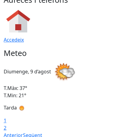
Accedeix
Meteo
Diumenge, 9 d’agost
D
T.Màx: 37°
T
T.Min: 21°
T
Tarda
T
1
2
Anterior
Següent