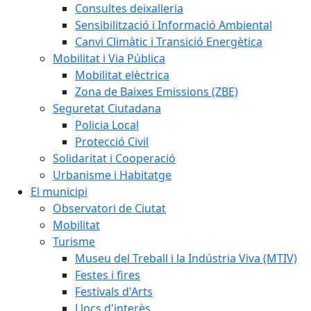
Consultes deixalleria
Sensibilització i Informació Ambiental
Canvi Climàtic i Transició Energètica
Mobilitat i Via Pública
Mobilitat elèctrica
Zona de Baixes Emissions (ZBE)
Seguretat Ciutadana
Policia Local
Protecció Civil
Solidaritat i Cooperació
Urbanisme i Habitatge
El municipi
Observatori de Ciutat
Mobilitat
Turisme
Museu del Treball i la Indústria Viva (MTIV)
Festes i fires
Festivals d'Arts
Llocs d'interès