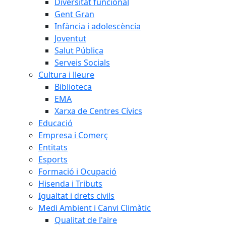
Diversitat funcional
Gent Gran
Infància i adolescència
Joventut
Salut Pública
Serveis Socials
Cultura i lleure
Biblioteca
EMA
Xarxa de Centres Cívics
Educació
Empresa i Comerç
Entitats
Esports
Formació i Ocupació
Hisenda i Tributs
Igualtat i drets civils
Medi Ambient i Canvi Climàtic
Qualitat de l'aire