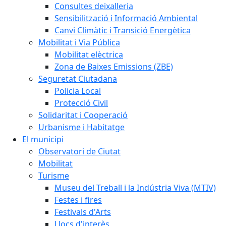
Consultes deixalleria
Sensibilització i Informació Ambiental
Canvi Climàtic i Transició Energètica
Mobilitat i Via Pública
Mobilitat elèctrica
Zona de Baixes Emissions (ZBE)
Seguretat Ciutadana
Policia Local
Protecció Civil
Solidaritat i Cooperació
Urbanisme i Habitatge
El municipi
Observatori de Ciutat
Mobilitat
Turisme
Museu del Treball i la Indústria Viva (MTIV)
Festes i fires
Festivals d'Arts
Llocs d'interès