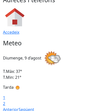
Accedeix
Meteo
Diumenge, 9 d’agost
D
T.Màx: 37°
T
T.Min: 21°
T
Tarda
T
1
2
Anterior
Següent