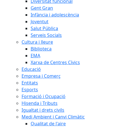
Diversitat funcional
Gent Gran
Infància i adolescència
Joventut
Salut Pública
Serveis Socials
Cultura i lleure
Biblioteca
EMA
Xarxa de Centres Cívics
Educació
Empresa i Comerç
Entitats
Esports
Formació i Ocupació
Hisenda i Tributs
Igualtat i drets civils
Medi Ambient i Canvi Climàtic
Qualitat de l'aire