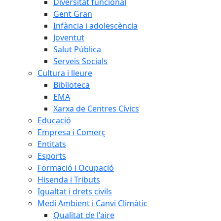
Diversitat funcional
Gent Gran
Infància i adolescència
Joventut
Salut Pública
Serveis Socials
Cultura i lleure
Biblioteca
EMA
Xarxa de Centres Cívics
Educació
Empresa i Comerç
Entitats
Esports
Formació i Ocupació
Hisenda i Tributs
Igualtat i drets civils
Medi Ambient i Canvi Climàtic
Qualitat de l'aire