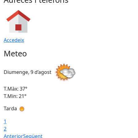
Accedeix
Meteo
Diumenge, 9 d’agost
D
T.Màx: 37°
T
T.Min: 21°
T
Tarda
T
1
2
Anterior
Següent