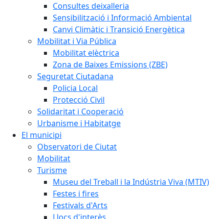
Consultes deixalleria
Sensibilització i Informació Ambiental
Canvi Climàtic i Transició Energètica
Mobilitat i Via Pública
Mobilitat elèctrica
Zona de Baixes Emissions (ZBE)
Seguretat Ciutadana
Policia Local
Protecció Civil
Solidaritat i Cooperació
Urbanisme i Habitatge
El municipi
Observatori de Ciutat
Mobilitat
Turisme
Museu del Treball i la Indústria Viva (MTIV)
Festes i fires
Festivals d'Arts
Llocs d'interès