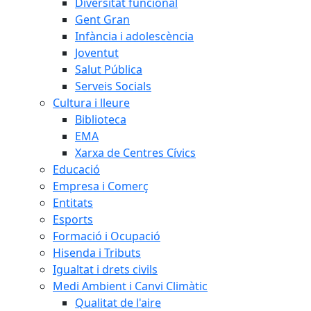
Diversitat funcional
Gent Gran
Infància i adolescència
Joventut
Salut Pública
Serveis Socials
Cultura i lleure
Biblioteca
EMA
Xarxa de Centres Cívics
Educació
Empresa i Comerç
Entitats
Esports
Formació i Ocupació
Hisenda i Tributs
Igualtat i drets civils
Medi Ambient i Canvi Climàtic
Qualitat de l'aire