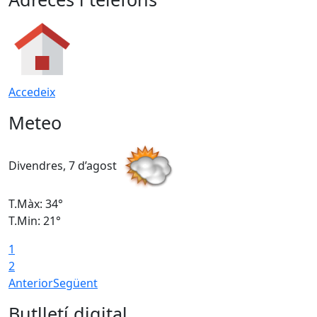
Accedeix
Meteo
Divendres, 7 d’agost
D
T.Màx: 34°
T
T.Min: 21°
T
1
T
2
Anterior
Següent
Butlletí digital