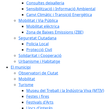
Consultes deixalleria
Sensibilització i Informació Ambiental
Canvi Climàtic i Transició Energètica
Mobilitat i Via Pública
Mobilitat elèctrica
Zona de Baixes Emissions (ZBE)
Seguretat Ciutadana
Policia Local
Protecció Civil
Solidaritat i Cooperació
Urbanisme i Habitatge
El municipi
Observatori de Ciutat
Mobilitat
Turisme
Museu del Treball i la Indústria Viva (MTIV)
Festes i fires
Festivals d'Arts
Llocs d'interès