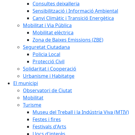
Consultes deixalleria
Sensibilització i Informació Ambiental
Canvi Climàtic i Transició Energètica
Mobilitat i Via Pública
Mobilitat elèctrica
Zona de Baixes Emissions (ZBE)
Seguretat Ciutadana
Policia Local
Protecció Civil
Solidaritat i Cooperació
Urbanisme i Habitatge
El municipi
Observatori de Ciutat
Mobilitat
Turisme
Museu del Treball i la Indústria Viva (MTIV)
Festes i fires
Festivals d'Arts
Llocs d'interès