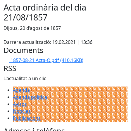
Acta ordinària del dia
21/08/1857
Dijous, 20 d’agost de 1857
Facebook
Darrera actualització: 19.02.2021 | 13:36
Documents
1857-08-21 Acta-O.pdf
(410.16KB)
RSS
L'actualitat a un clic
Agenda
Agenda política
Avisos
Notícies
Publicacions
Adreces i telèfons