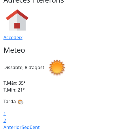
Accedeix
Meteo
Dissabte, 8 d’agost
D
T.Màx: 35°
T
T.Min: 21°
T
Tarda
1
2
Anterior
Següent