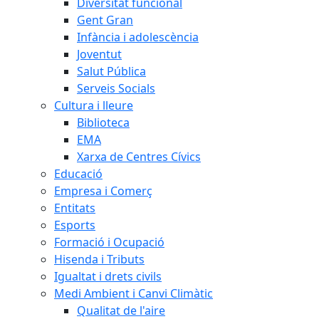
Diversitat funcional
Gent Gran
Infància i adolescència
Joventut
Salut Pública
Serveis Socials
Cultura i lleure
Biblioteca
EMA
Xarxa de Centres Cívics
Educació
Empresa i Comerç
Entitats
Esports
Formació i Ocupació
Hisenda i Tributs
Igualtat i drets civils
Medi Ambient i Canvi Climàtic
Qualitat de l'aire