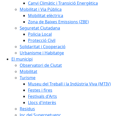
Canvi Climàtic i Transició Energètica
Mobilitat i Via Pública
Mobilitat elèctrica
Zona de Baixes Emissions (ZBE)
Seguretat Ciutadana
Policia Local
Protecció Civil
Solidaritat i Cooperació
Urbanisme i Habitatge
El municipi
Observatori de Ciutat
Mobilitat
Turisme
Museu del Treball i la Indústria Viva (MTIV)
Festes i fires
Festivals d'Arts
Llocs d'interès
Residus
Joc del Superpetuenc