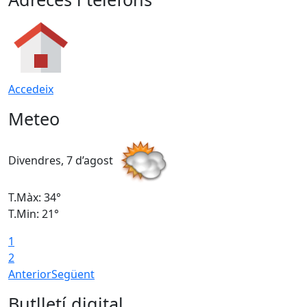
Accedeix
Meteo
Divendres, 7 d’agost
D
T.Màx: 34°
T
T.Min: 21°
T
1
T
2
Anterior
Següent
Butlletí digital