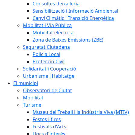
Consultes deixalleria
Sensibilització i Informació Ambiental
Canvi Climàtic i Transició Energètica
Mobilitat i Via Pública
Mobilitat elèctrica
Zona de Baixes Emissions (ZBE)
Seguretat Ciutadana
Policia Local
Protecció Civil
Solidaritat i Cooperació
Urbanisme i Habitatge
El municipi
Observatori de Ciutat
Mobilitat
Turisme
Museu del Treball i la Indústria Viva (MTIV)
Festes i fires
Festivals d'Arts
Llocs d'interès