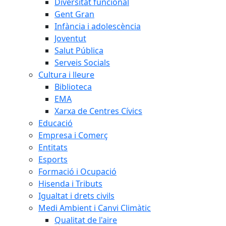
Diversitat funcional
Gent Gran
Infància i adolescència
Joventut
Salut Pública
Serveis Socials
Cultura i lleure
Biblioteca
EMA
Xarxa de Centres Cívics
Educació
Empresa i Comerç
Entitats
Esports
Formació i Ocupació
Hisenda i Tributs
Igualtat i drets civils
Medi Ambient i Canvi Climàtic
Qualitat de l'aire