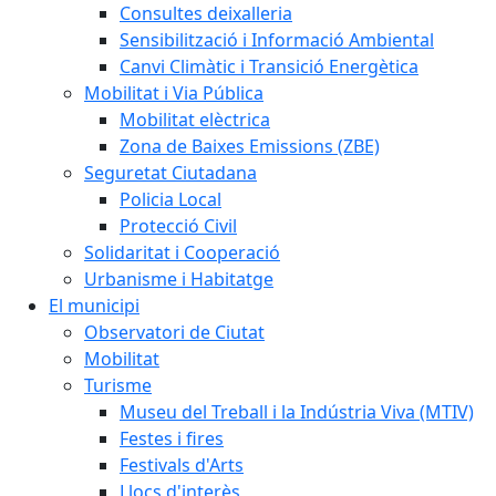
Consultes deixalleria
Sensibilització i Informació Ambiental
Canvi Climàtic i Transició Energètica
Mobilitat i Via Pública
Mobilitat elèctrica
Zona de Baixes Emissions (ZBE)
Seguretat Ciutadana
Policia Local
Protecció Civil
Solidaritat i Cooperació
Urbanisme i Habitatge
El municipi
Observatori de Ciutat
Mobilitat
Turisme
Museu del Treball i la Indústria Viva (MTIV)
Festes i fires
Festivals d'Arts
Llocs d'interès