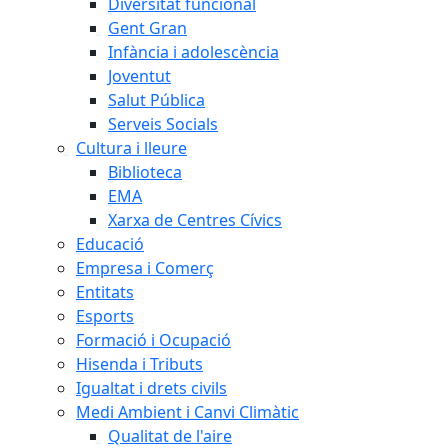
Diversitat funcional
Gent Gran
Infància i adolescència
Joventut
Salut Pública
Serveis Socials
Cultura i lleure
Biblioteca
EMA
Xarxa de Centres Cívics
Educació
Empresa i Comerç
Entitats
Esports
Formació i Ocupació
Hisenda i Tributs
Igualtat i drets civils
Medi Ambient i Canvi Climàtic
Qualitat de l'aire