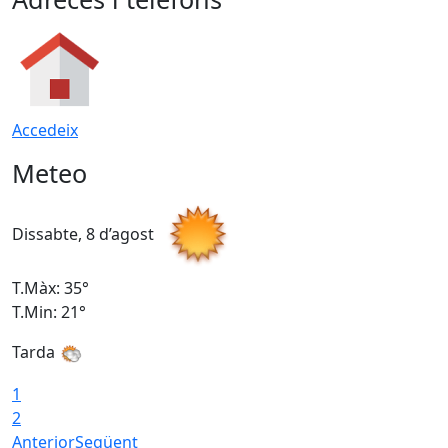
Accedeix
Meteo
Dissabte, 8 d’agost
D
T.Màx: 35°
T
T.Min: 21°
T
Tarda
1
2
Anterior
Següent