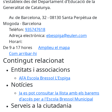
s'estableix des del Departament d'Educació de la
Generalitat de Catalunya.
Av. de Barcelona, 32 - 08130 Santa Perpètua de
Mogoda - Barcelona
Telèfon:
935747618
Adreça electrònica:
ebespiga@eulen.com
Horari:
De 9 a 17 hores
Amplieu el mapa
Com arribar-hi
Leaflet
| ©
OpenStreetMap
contributors
Contingut relacionat
+
Entitats i associacions
−
AFA Escola Bressol L'Espiga
Notícies
Ja es pot consultar la llista amb els barems
d'accés per a l'Escola Bressol Municipal
Serveis a la ciutadania