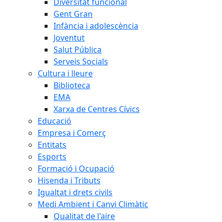
Diversitat funcional
Gent Gran
Infància i adolescència
Joventut
Salut Pública
Serveis Socials
Cultura i lleure
Biblioteca
EMA
Xarxa de Centres Cívics
Educació
Empresa i Comerç
Entitats
Esports
Formació i Ocupació
Hisenda i Tributs
Igualtat i drets civils
Medi Ambient i Canvi Climàtic
Qualitat de l'aire