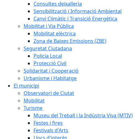
Consultes deixalleria
Sensibilització i Informació Ambiental
Canvi Climàtic i Transició Energètica
Mobilitat i Via Pública
Mobilitat elèctrica
Zona de Baixes Emissions (ZBE)
Seguretat Ciutadana
Policia Local
Protecció Civil
Solidaritat i Cooperació
Urbanisme i Habitatge
El municipi
Observatori de Ciutat
Mobilitat
Turisme
Museu del Treball i la Indústria Viva (MTIV)
Festes i fires
Festivals d'Arts
Llocs d'interès