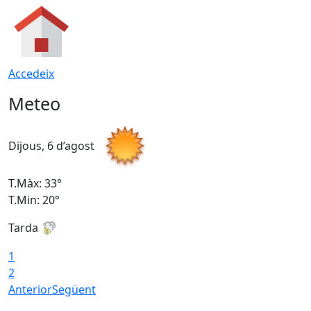
Accedeix
Meteo
Dijous, 6 d’agost
D
T.Màx: 33°
T
T.Min: 20°
T
Tarda
1
2
Anterior
Següent