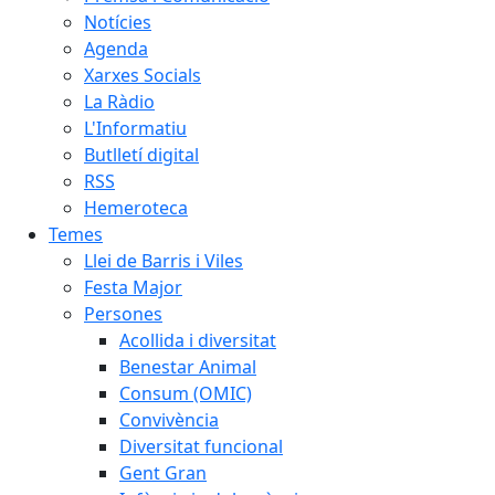
Notícies
Agenda
Xarxes Socials
La Ràdio
L'Informatiu
Butlletí digital
RSS
Hemeroteca
Temes
Llei de Barris i Viles
Festa Major
Persones
Acollida i diversitat
Benestar Animal
Consum (OMIC)
Convivència
Diversitat funcional
Gent Gran