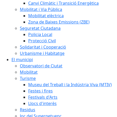
Canvi Climàtic i Transició Energètica
Mobilitat i Via Pública
Mobilitat elèctrica
Zona de Baixes Emissions (ZBE)
Seguretat Ciutadana
Policia Local
Protecció Civil
Solidaritat i Cooperació
Urbanisme i Habitatge
El municipi
Observatori de Ciutat
Mobilitat
Turisme
Museu del Treball i la Indústria Viva (MTIV)
Festes i fires
Festivals d'Arts
Llocs d'interès
Residus
Joc del Superpetuenc