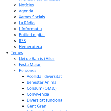
Notícies
Agenda
Xarxes Socials
La Ràdio
L'Informatiu
Butlletí digital
RSS
Hemeroteca
Temes
Llei de Barris i Viles
Festa Major
Persones
Acollida i diversitat
Benestar Animal
Consum (OMIC)
Convivència
Diversitat funcional
Gent Gran