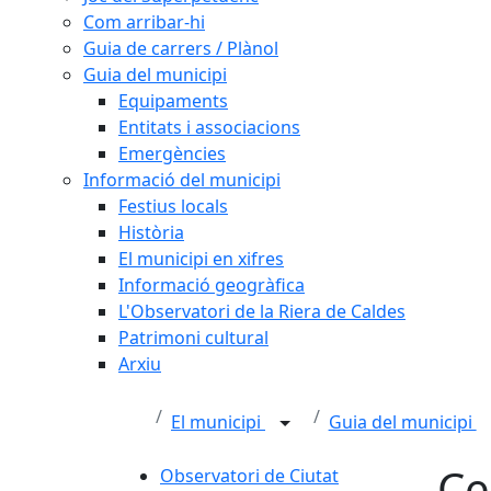
Com arribar-hi
Guia de carrers / Plànol
Guia del municipi
Equipaments
Entitats i associacions
Emergències
Informació del municipi
Festius locals
Història
El municipi en xifres
Informació geogràfica
L'Observatori de la Riera de Caldes
Patrimoni cultural
Arxiu
El municipi
Guia del municipi
Ce
Observatori de Ciutat