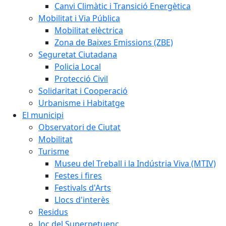
Canvi Climàtic i Transició Energètica
Mobilitat i Via Pública
Mobilitat elèctrica
Zona de Baixes Emissions (ZBE)
Seguretat Ciutadana
Policia Local
Protecció Civil
Solidaritat i Cooperació
Urbanisme i Habitatge
El municipi
Observatori de Ciutat
Mobilitat
Turisme
Museu del Treball i la Indústria Viva (MTIV)
Festes i fires
Festivals d'Arts
Llocs d'interès
Residus
Joc del Superpetuenc