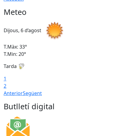
Meteo
Dijous, 6 d’agost
D
T.Màx: 33°
T
T.Min: 20°
T
Tarda
1
2
Anterior
Següent
Butlletí digital