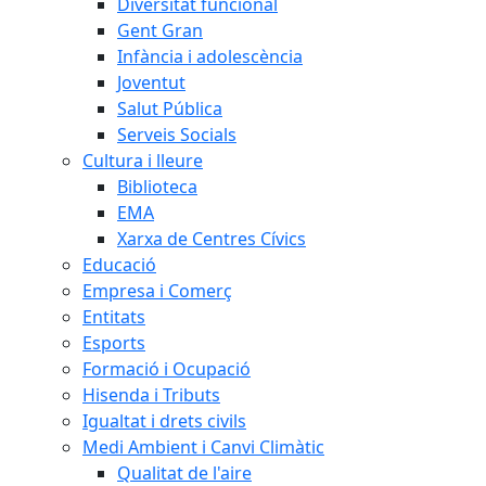
Diversitat funcional
Gent Gran
Infància i adolescència
Joventut
Salut Pública
Serveis Socials
Cultura i lleure
Biblioteca
EMA
Xarxa de Centres Cívics
Educació
Empresa i Comerç
Entitats
Esports
Formació i Ocupació
Hisenda i Tributs
Igualtat i drets civils
Medi Ambient i Canvi Climàtic
Qualitat de l'aire