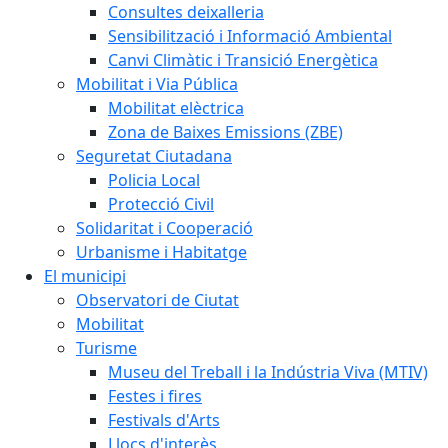
Consultes deixalleria
Sensibilització i Informació Ambiental
Canvi Climàtic i Transició Energètica
Mobilitat i Via Pública
Mobilitat elèctrica
Zona de Baixes Emissions (ZBE)
Seguretat Ciutadana
Policia Local
Protecció Civil
Solidaritat i Cooperació
Urbanisme i Habitatge
El municipi
Observatori de Ciutat
Mobilitat
Turisme
Museu del Treball i la Indústria Viva (MTIV)
Festes i fires
Festivals d'Arts
Llocs d'interès