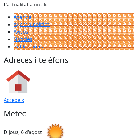
L'actualitat a un clic
Agenda
Agenda política
Avisos
Notícies
Publicacions
Adreces i telèfons
Accedeix
Meteo
Dijous, 6 d’agost
D