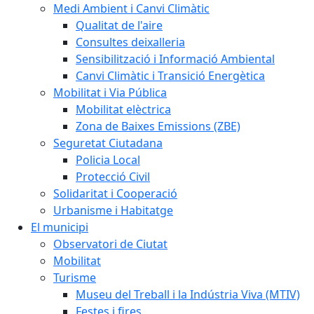
Medi Ambient i Canvi Climàtic
Qualitat de l'aire
Consultes deixalleria
Sensibilització i Informació Ambiental
Canvi Climàtic i Transició Energètica
Mobilitat i Via Pública
Mobilitat elèctrica
Zona de Baixes Emissions (ZBE)
Seguretat Ciutadana
Policia Local
Protecció Civil
Solidaritat i Cooperació
Urbanisme i Habitatge
El municipi
Observatori de Ciutat
Mobilitat
Turisme
Museu del Treball i la Indústria Viva (MTIV)
Festes i fires