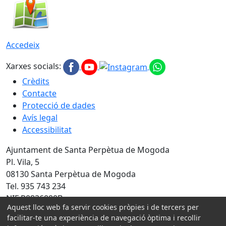
Accedeix
Xarxes socials:
Crèdits
Contacte
Protecció de dades
Avís legal
Accessibilitat
Ajuntament de Santa Perpètua de Mogoda
Pl. Vila, 5
08130 Santa Perpètua de Mogoda
Tel. 935 743 234
NIF P0826000B
Aquest lloc web fa servir cookies pròpies i de tercers per
facilitar-te una experiència de navegació òptima i recollir
Amb la col·laboració de: