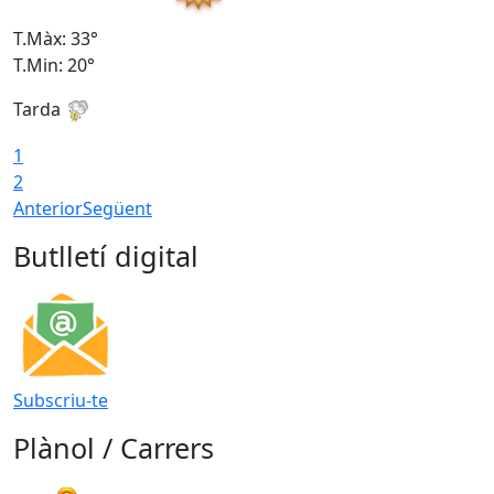
T.Màx: 33°
T
T.Min: 20°
T
Tarda
1
2
Anterior
Següent
Butlletí digital
Subscriu-te
Plànol / Carrers