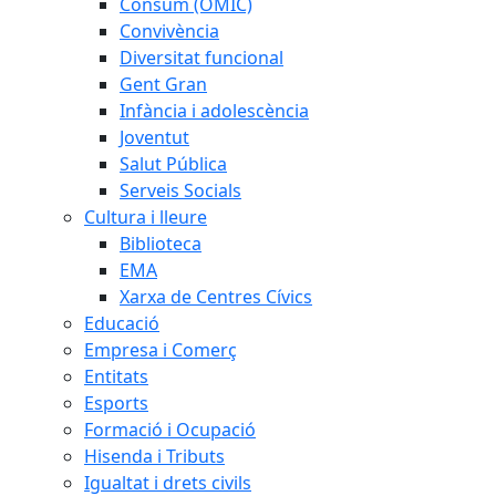
Consum (OMIC)
Convivència
Diversitat funcional
Gent Gran
Infància i adolescència
Joventut
Salut Pública
Serveis Socials
Cultura i lleure
Biblioteca
EMA
Xarxa de Centres Cívics
Educació
Empresa i Comerç
Entitats
Esports
Formació i Ocupació
Hisenda i Tributs
Igualtat i drets civils