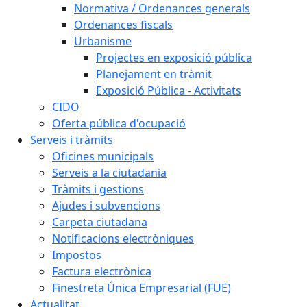
Normativa / Ordenances generals
Ordenances fiscals
Urbanisme
Projectes en exposició pública
Planejament en tràmit
Exposició Pública - Activitats
CIDO
Oferta pública d'ocupació
Serveis i tràmits
Oficines municipals
Serveis a la ciutadania
Tràmits i gestions
Ajudes i subvencions
Carpeta ciutadana
Notificacions electròniques
Impostos
Factura electrònica
Finestreta Única Empresarial (FUE)
Actualitat