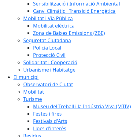
Sensibilització i Informació Ambiental
Canvi Climàtic i Transició Energètica
Mobilitat i Via Pública
Mobilitat elèctrica
Zona de Baixes Emissions (ZBE)
Seguretat Ciutadana
Policia Local
Protecció Civil
Solidaritat i Cooperació
Urbanisme i Habitatge
El municipi
Observatori de Ciutat
Mobilitat
Turisme
Museu del Treball i la Indústria Viva (MTIV)
Festes i fires
Festivals d'Arts
Llocs d'interès
Residus