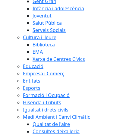
Gent Gran
Infància i adolescència
Joventut
Salut Pública
Serveis Socials
Cultura i lleure
Biblioteca
EMA
Xarxa de Centres Cívics
Educació
Empresa i Comerç
Entitats
Esports
Formació i Ocupació
Hisenda i Tributs
Igualtat i drets civils
Medi Ambient i Canvi Climàtic
Qualitat de l'aire
Consultes deixalleria