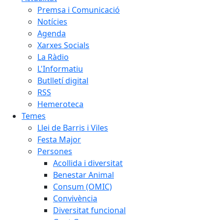
Premsa i Comunicació
Notícies
Agenda
Xarxes Socials
La Ràdio
L'Informatiu
Butlletí digital
RSS
Hemeroteca
Temes
Llei de Barris i Viles
Festa Major
Persones
Acollida i diversitat
Benestar Animal
Consum (OMIC)
Convivència
Diversitat funcional