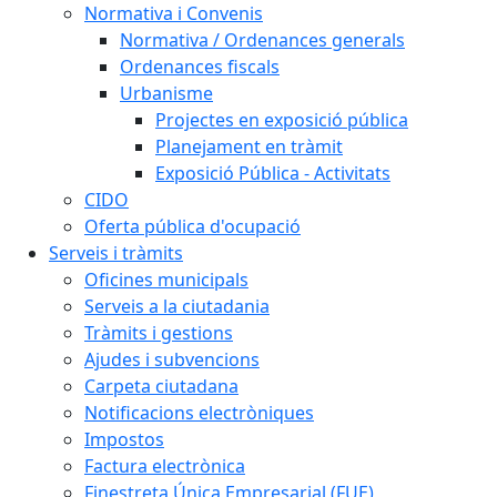
Normativa i Convenis
Normativa / Ordenances generals
Ordenances fiscals
Urbanisme
Projectes en exposició pública
Planejament en tràmit
Exposició Pública - Activitats
CIDO
Oferta pública d'ocupació
Serveis i tràmits
Oficines municipals
Serveis a la ciutadania
Tràmits i gestions
Ajudes i subvencions
Carpeta ciutadana
Notificacions electròniques
Impostos
Factura electrònica
Finestreta Única Empresarial (FUE)