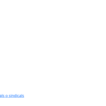
Ce
ls o sindicals