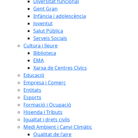
Diversitat funcional
Gent Gran
Infància i adolescència
Joventut
Salut Pública
Serveis Socials
Cultura i lleure
Biblioteca
EMA
Xarxa de Centres Cívics
Educació
Empresa i Comerç
Entitats
Esports
Formació i Ocupació
Hisenda i Tributs
Igualtat i drets civils
Medi Ambient i Canvi Climàtic
Qualitat de l'aire