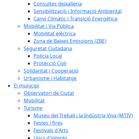
Consultes deixalleria
Sensibilització i Informació Ambiental
Canvi Climàtic i Transició Energètica
Mobilitat i Via Pública
Mobilitat elèctrica
Zona de Baixes Emissions (ZBE)
Seguretat Ciutadana
Policia Local
Protecció Civil
Solidaritat i Cooperació
Urbanisme i Habitatge
El municipi
Observatori de Ciutat
Mobilitat
Turisme
Museu del Treball i la Indústria Viva (MTIV)
Festes i fires
Festivals d'Arts
Llocs d'interès