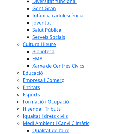
Diversitat funcional
Gent Gran
Infància i adolescència
Joventut
Salut Pública
Serveis Socials
Cultura i lleure
Biblioteca
EMA
Xarxa de Centres Cívics
Educació
Empresa i Comerç
Entitats
Esports
Formació i Ocupació
Hisenda i Tributs
Igualtat i drets civils
Medi Ambient i Canvi Climàtic
Qualitat de l'aire