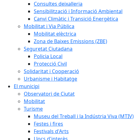
Consultes deixalleria
Sensibilització i Informació Ambiental
Canvi Climàtic i Transició Energètica
Mobilitat i Via Pública
Mobilitat elèctrica
Zona de Baixes Emissions (ZBE)
Seguretat Ciutadana
Policia Local
Protecció Civil
Solidaritat i Cooperació
Urbanisme i Habitatge
El municipi
Observatori de Ciutat
Mobilitat
Turisme
Museu del Treball i la Indústria Viva (MTIV)
Festes i fires
Festivals d'Arts
Llocs d'interès