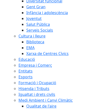
Diversitat funcional
Gent Gran
Infància i adolescència
Joventut
Salut Pública
Serveis Socials
Cultura i lleure
Biblioteca
EMA
Xarxa de Centres Cívics
Educació
Empresa i Comerç
Entitats
Esports
Formació i Ocupació
Hisenda i Tributs
Igualtat i drets civils
Medi Ambient i Canvi Climàtic
Qualitat de l'aire