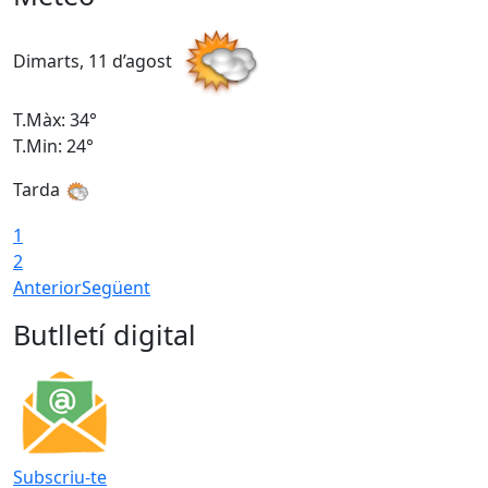
Dimarts, 11 d’agost
D
T.Màx: 34°
T
T.Min: 24°
T
Tarda
1
2
Anterior
Següent
Butlletí digital
Subscriu-te