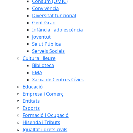
Consum (OMIC)
Convivència
Diversitat funcional
Gent Gran
Infància i adolescència
Joventut
Salut Pública
Serveis Socials
Cultura i lleure
Biblioteca
EMA
Xarxa de Centres Cívics
Educació
Empresa i Comerç
Entitats
Esports
Formació i Ocupació
Hisenda i Tributs
Igualtat i drets civils