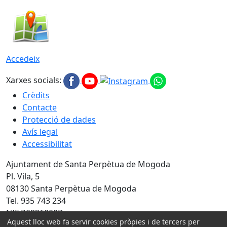
Accedeix
Xarxes socials:
Crèdits
Contacte
Protecció de dades
Avís legal
Accessibilitat
Ajuntament de Santa Perpètua de Mogoda
Pl. Vila, 5
08130 Santa Perpètua de Mogoda
Tel. 935 743 234
NIF P0826000B
Aquest lloc web fa servir cookies pròpies i de tercers per