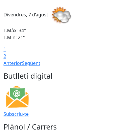
Divendres, 7 d’agost
D
T.Màx: 34°
T
T.Min: 21°
T
1
T
2
Anterior
Següent
Butlletí digital
Subscriu-te
Plànol / Carrers