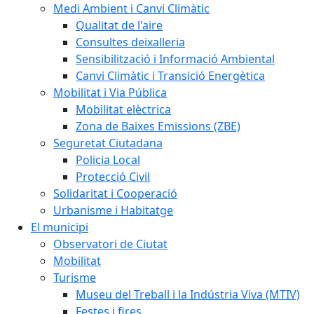
Medi Ambient i Canvi Climàtic
Qualitat de l'aire
Consultes deixalleria
Sensibilització i Informació Ambiental
Canvi Climàtic i Transició Energètica
Mobilitat i Via Pública
Mobilitat elèctrica
Zona de Baixes Emissions (ZBE)
Seguretat Ciutadana
Policia Local
Protecció Civil
Solidaritat i Cooperació
Urbanisme i Habitatge
El municipi
Observatori de Ciutat
Mobilitat
Turisme
Museu del Treball i la Indústria Viva (MTIV)
Festes i fires