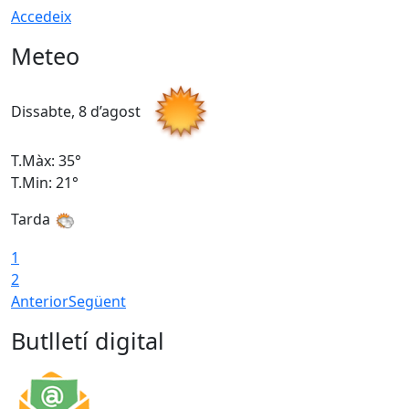
Accedeix
Meteo
Dissabte, 8 d’agost
D
T.Màx: 35°
T
T.Min: 21°
T
Tarda
1
2
Anterior
Següent
Butlletí digital