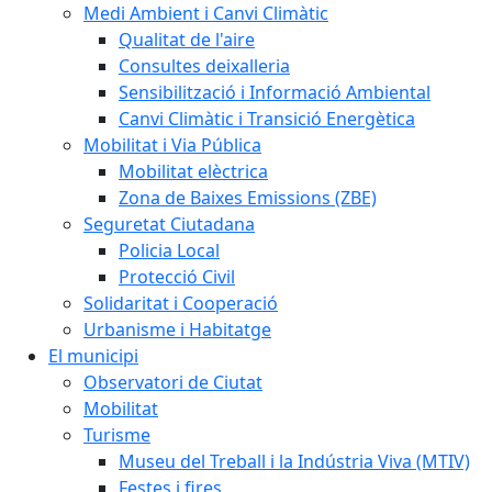
Medi Ambient i Canvi Climàtic
Qualitat de l'aire
Consultes deixalleria
Sensibilització i Informació Ambiental
Canvi Climàtic i Transició Energètica
Mobilitat i Via Pública
Mobilitat elèctrica
Zona de Baixes Emissions (ZBE)
Seguretat Ciutadana
Policia Local
Protecció Civil
Solidaritat i Cooperació
Urbanisme i Habitatge
El municipi
Observatori de Ciutat
Mobilitat
Turisme
Museu del Treball i la Indústria Viva (MTIV)
Festes i fires