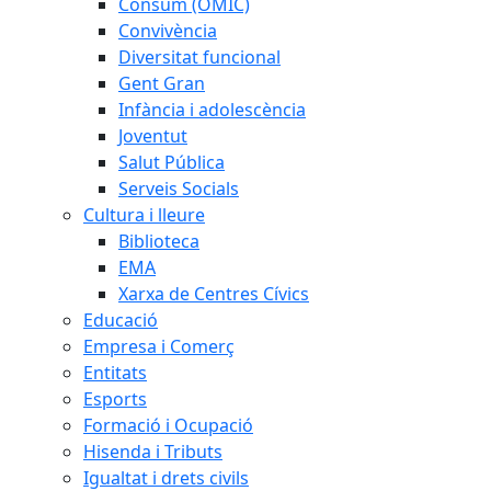
Consum (OMIC)
Convivència
Diversitat funcional
Gent Gran
Infància i adolescència
Joventut
Salut Pública
Serveis Socials
Cultura i lleure
Biblioteca
EMA
Xarxa de Centres Cívics
Educació
Empresa i Comerç
Entitats
Esports
Formació i Ocupació
Hisenda i Tributs
Igualtat i drets civils