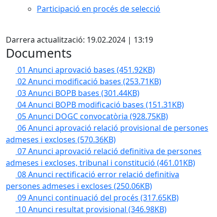
Participació en procés de selecció
Facebook
Darrera actualització: 19.02.2024 | 13:19
Documents
01 Anunci aprovació bases
(451.92KB)
02 Anunci modificació bases
(253.71KB)
03 Anunci BOPB bases
(301.44KB)
04 Anunci BOPB modificació bases
(151.31KB)
05 Anunci DOGC convocatòria
(928.75KB)
06 Anunci aprovació relació provisional de persones
admeses i excloses
(570.36KB)
07 Anunci aprovació relació definitiva de persones
admeses i excloses, tribunal i constitució
(461.01KB)
08 Anunci rectificació error relació definitiva
persones admeses i excloses
(250.06KB)
09 Anunci continuació del procés
(317.65KB)
10 Anunci resultat provisional
(346.98KB)