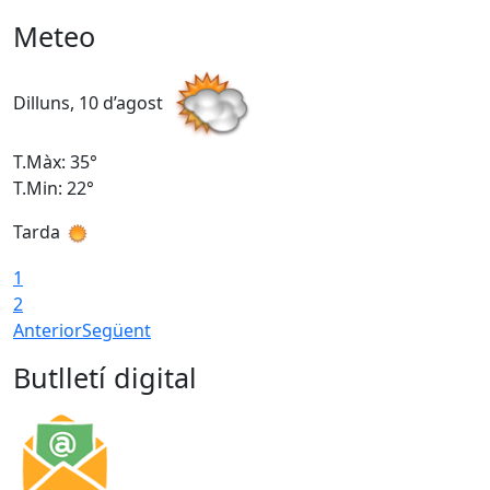
Meteo
Dilluns, 10 d’agost
D
T.Màx: 35°
T
T.Min: 22°
T
Tarda
T
1
2
Anterior
Següent
Butlletí digital