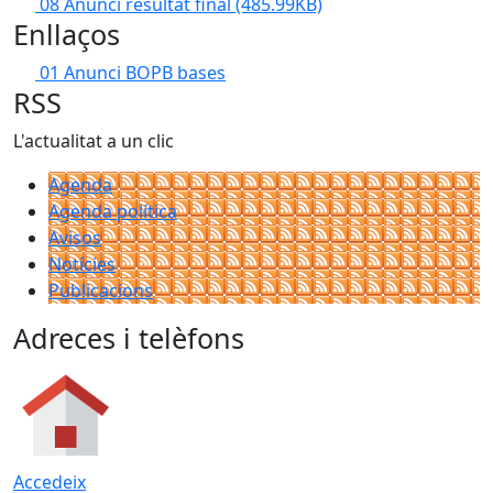
08 Anunci resultat final
(485.99KB)
Enllaços
01 Anunci BOPB bases
RSS
L'actualitat a un clic
Agenda
Agenda política
Avisos
Notícies
Publicacions
Adreces i telèfons
Accedeix