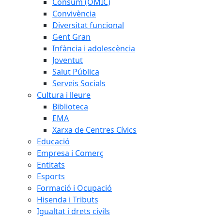
Consum (OMIC)
Convivència
Diversitat funcional
Gent Gran
Infància i adolescència
Joventut
Salut Pública
Serveis Socials
Cultura i lleure
Biblioteca
EMA
Xarxa de Centres Cívics
Educació
Empresa i Comerç
Entitats
Esports
Formació i Ocupació
Hisenda i Tributs
Igualtat i drets civils