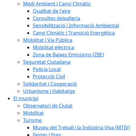
Medi Ambient i Canvi Climàtic
Qualitat de l'aire
Consultes deixalleria
Sensibilització i Informació Ambiental
Canvi Climàtic i Transició Energètica
Mobilitat i Via Pública
Mobilitat elèctrica
Zona de Baixes Emissions (ZBE)
Seguretat Ciutadana
Policia Local
Protecció Civil
Solidaritat i Cooperació
Urbanisme i Habitatge
El municipi
Observatori de Ciutat
Mobilitat
Turisme
Museu del Treball i la Indústria Viva (MTIV)
Festes i fires