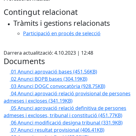
Contingut relacionat
Tràmits i gestions relacionats
Participació en procés de selecció
Facebook
Darrera actualització: 4.10.2023 | 12:48
Documents
01 Anunci aprovació bases
(451.56KB)
02 Anunci BOPB bases
(304.19KB)
03 Anunci DOGC convocatòria
(928.75KB)
04 Anunci aprovació relació provisional de persones
admeses i excloses
(341.19KB)
05 Anunci aprovació relació definitiva de persones
admeses i excloses, tribunal i constitució
(451.77KB)
06 Anunci modificació designa tribunal
(331.9KB)
07 Anunci resultat provisional
(406.41KB)